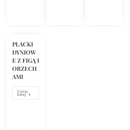
PLACKI
DYNIOW
E Z FIGĄ I
ORZECH
AMI
Czytaj
Dalej