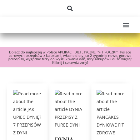
Dołącz do najlepszej w Polsce APLIKACJI DIETETYCZNEJ "FIT FOCZKI"! Tysiące
zdrowych przepisów z kaloriami, własne diety, co 2 tygodnie nowe, gotowe
jadłospisy, wygodne filtry do wyszukiwania dań, listy zakupów i dużo więcej!
Kliknij i sprawdź ceny!
DYNIA