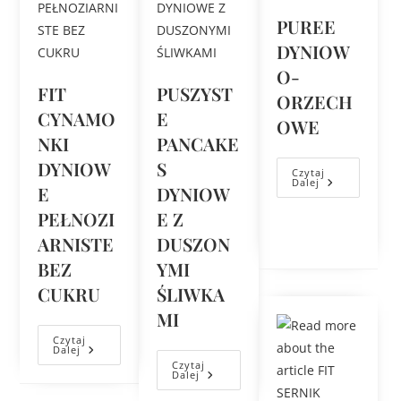
PUREE
DYNIOW
O-
FIT
PUSZYST
ORZECH
CYNAMO
E
OWE
NKI
PANCAKE
DYNIOW
S
Czytaj
Dalej
E
DYNIOW
PEŁNOZI
E Z
ARNISTE
DUSZON
BEZ
YMI
CUKRU
ŚLIWKA
MI
Czytaj
Dalej
Czytaj
Dalej