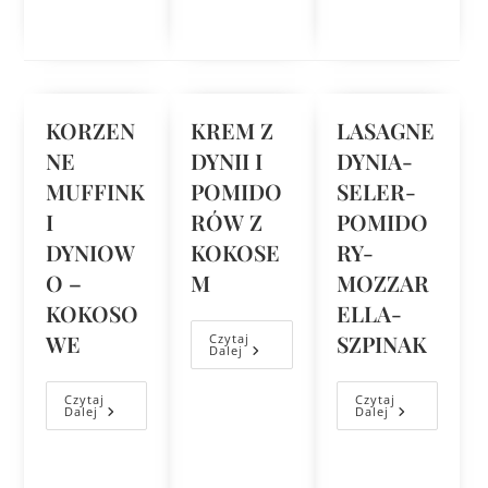
KORZEN
KREM Z
LASAGNE
NE
DYNII I
DYNIA-
MUFFINK
POMIDO
SELER-
I
RÓW Z
POMIDO
DYNIOW
KOKOSE
RY-
O –
M
MOZZAR
KOKOSO
ELLA-
WE
SZPINAK
Czytaj
Dalej
Czytaj
Czytaj
Dalej
Dalej