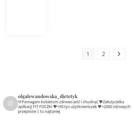
1
2
olgalewandowska_dietetyk
🩷Pomagam kobietom zdrowo jeść i chudnąć
💖Założycielka
aplikacji FIT FOCZKI
💖+50 tys użytkowniczek
💖+2000 zdrowych
przepisów ⤵️ tu najtaniej