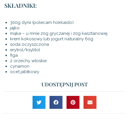
SKŁADNIKI:
300g dynii (polecam hokkaido)
jajko
mąka – u mnie 20g gryczanej i 20g kasztanowej
krem kokosowy lub jogurt naturalny 60g
soda oczyszczona
erytrol/ksylitol
figa
2 orzechy włoskie
cynamon
ocet jabłkowy
UDOSTĘPNIJ POST