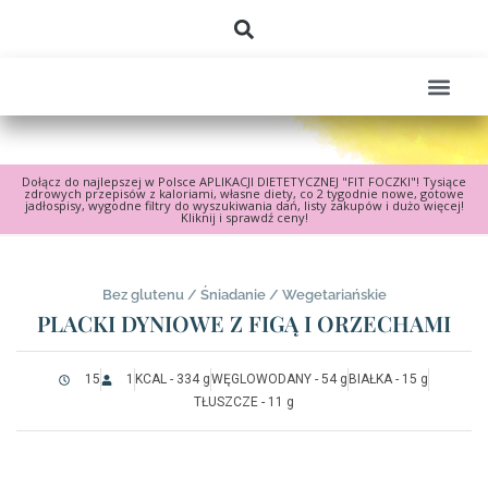
Dołącz do najlepszej w Polsce APLIKACJI DIETETYCZNEJ "FIT FOCZKI"! Tysiące
zdrowych przepisów z kaloriami, własne diety, co 2 tygodnie nowe, gotowe
jadłospisy, wygodne filtry do wyszukiwania dań, listy zakupów i dużo więcej!
Kliknij i sprawdź ceny!
Bez glutenu
/
Śniadanie
/
Wegetariańskie
PLACKI DYNIOWE Z FIGĄ I ORZECHAMI
15
1
KCAL - 334 g
WĘGLOWODANY - 54 g
BIAŁKA - 15 g
TŁUSZCZE - 11 g