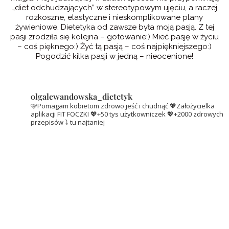
„diet odchudzających” w stereotypowym ujęciu, a raczej
rozkoszne, elastyczne i nieskomplikowane plany
żywieniowe. Dietetyka od zawsze była moją pasją. Z tej
pasji zrodziła się kolejna – gotowanie:) Mieć pasję w życiu
– coś pięknego:) Żyć tą pasją – coś najpiękniejszego:)
Pogodzić kilka pasji w jedną – nieocenione!
olgalewandowska_dietetyk
🩷Pomagam kobietom zdrowo jeść i chudnąć
💖Założycielka
aplikacji FIT FOCZKI
💖+50 tys użytkowniczek
💖+2000 zdrowych
przepisów ⤵️ tu najtaniej