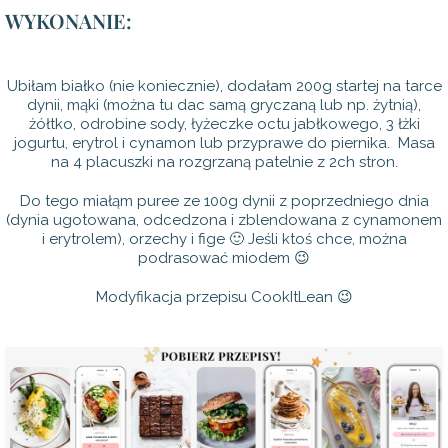
WYKONANIE:
Ubiłam białko (nie koniecznie), dodałam 200g startej na tarce
dynii, mąki (można tu dac samą gryczaną lub np. żytnią),
żółtko, odrobine sody, łyżeczke octu jabłkowego, 3 łżki
jogurtu, erytrol i cynamon lub przyprawe do piernika. Masa
na 4 placuszki na rozgrzaną patelnie z 2ch stron.
Do tego miałąm puree ze 100g dynii z poprzedniego dnia
(dynia ugotowana, odcedzona i zblendowana z cynamonem
i erytrolem), orzechy i fige 🙂 Jeśli ktoś chce, można
podrasować miodem 😉
Modyfikacja przepisu CookItLean 😉