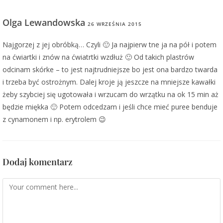
Olga Lewandowska
26 WRZEŚNIA 2015
ODPOWIEDZ
Najgorzej z jej obróbką… Czyli 🙂 Ja najpierw tne ja na pół i potem
na ćwiartki i znów na ćwiatrtki wzdłuż 🙂 Od takich plastrów
odcinam skórke – to jest najtrudniejsze bo jest ona bardzo twarda
i trzeba być ostrożnym. Dalej kroje ją jeszcze na mniejsze kawałki
żeby szybciej się ugotowała i wrzucam do wrzątku na ok 15 min aż
będzie miękka 🙂 Potem odcedzam i jeśli chce mieć puree benduje
z cynamonem i np. erytrolem 😉
Dodaj komentarz