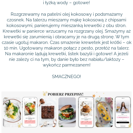
i łyżką wody – gotowe!
Rozgrzewamy na patelni olej kokosowy i podsmażamy
czosnek. Na talerzu mieszamy mąkę kokosową z chipsami
kokosowymi, panierujemy mieszanką krewetki z obu stron.
Krewetki w panierce wrzucamy na rozgrzany olej. Smażymy aż
krewetki się zarumienią i obracamy je na drugą stronę. W tym
czasie ugotuj makaron. Czas smażenie krewetek jest krótki – ok
10 min. Ugotowany makaron połącz z pesto, przełóż na talerz.
Na makaronie lądują krewetki, listek bazylii i gotowe! A jeżeli
nie zależy ci na tym, by danie było bez nabiału/laktozy –
wykończ parmezanem!
SMACZNEGO!