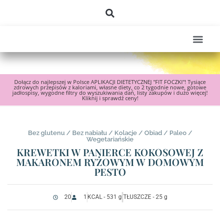
Dołącz do najlepszej w Polsce APLIKACJI DIETETYCZNEJ "FIT FOCZKI"! Tysiące
zdrowych przepisów z kaloriami, własne diety, co 2 tygodnie nowe, gotowe
jadłospisy, wygodne filtry do wyszukiwania dań, listy zakupów i dużo więcej!
Kliknij i sprawdź ceny!
Bez glutenu
/
Bez nabiału
/
Kolacje
/
Obiad
/
Paleo
/
Wegetariańskie
KREWETKI W PANIERCE KOKOSOWEJ Z
MAKARONEM RYŻOWYM W DOMOWYM
PESTO
20
1
KCAL - 531 g
TŁUSZCZE - 25 g