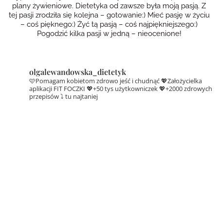
plany żywieniowe. Dietetyka od zawsze była moją pasją. Z
tej pasji zrodziła się kolejna – gotowanie:) Mieć pasję w życiu
– coś pięknego:) Żyć tą pasją – coś najpiękniejszego:)
Pogodzić kilka pasji w jedną – nieocenione!
olgalewandowska_dietetyk
🩷Pomagam kobietom zdrowo jeść i chudnąć
💖Założycielka
aplikacji FIT FOCZKI
💖+50 tys użytkowniczek
💖+2000 zdrowych
przepisów ⤵️ tu najtaniej