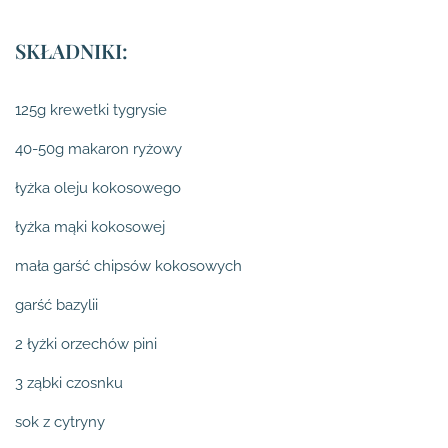
SKŁADNIKI:
125g krewetki tygrysie
40-50g makaron ryżowy
łyżka oleju kokosowego
łyżka mąki kokosowej
mała garść chipsów kokosowych
garść bazylii
2 łyżki orzechów pini
3 ząbki czosnku
sok z cytryny