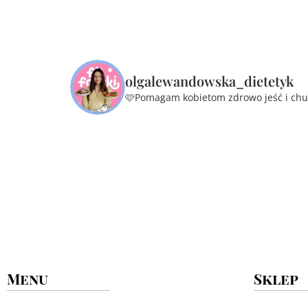
olgalewandowska_dietetyk
🩷Pomagam kobietom zdrowo jeść i ch
Menu
Sklep