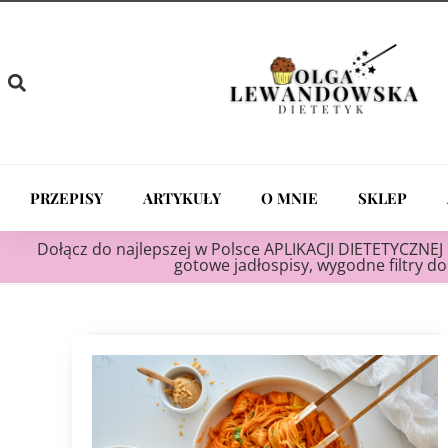
PRZEPISY
ARTYKUŁY
O MNIE
SKLEP
Dołącz do najlepszej w Polsce APLIKACJI DIETETYCZNEJ 
gotowe jadłospisy, wygodne filtry do 