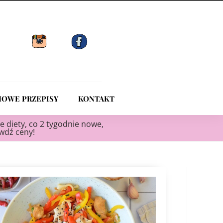
OWE PRZEPISY
KONTAKT
e diety, co 2 tygodnie nowe,
awdź ceny!