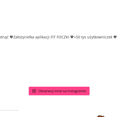
udnąć
💖Założycielka aplikacji FIT FOCZKI
💖+50 tys użytkowniczek
💖
Obserwuj mnie na Instagramie