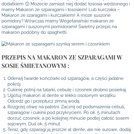
dodatkiem 🙂 Możecie zamiast niej dodać łososia wędzonego i
mamy Makaron ze szparagami i łososiem! Lub kurczaka –
Makaron ze szaragami i kurczakiem! A może suszone
pomidory? Wówczas mamy Wegetariański makaron ze
szparagami i suszonymi pomidorami! Świetny przepis na
makaron podobny do spaghetti.
PRZEPIS NA MAKARON ZE SZPARAGAMI W
SOSIE ŚMIETANOWYM :
Oderwij twarde końcówki od szparagów, a części jadalne
pokrój.
Cukinię potnij na talarki, cebulę i czosnek drobno posiekaj.
Ugotuj makaron al dente w lekko osolonym wrzątku.
Odcedź go i przepłucz zimną wodą.
Rozgrzej oliwę na patelni. Zacznij od podsmażenia cebuli,
szparagów i cukinii pod przykryciem. Po ok. 5 minutach
dorzuć czosnek, a po kolejnej minucie podlej całość sosem
sojowym. Duś ok. 5 minut.
Teraz, gdy szparagi ją jeszcze al dente, ale nie surowe, dodaj