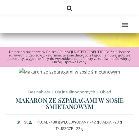
Dołącz do najlepszej w Polsce APLIKACJI DIETETYCZNEJ "FIT FOCZKI"! Tysiące
zdrowych przepisów z kaloriami, własne diety, co 2 tygodnie nowe, gotowe
jadłospisy, wygodne filtry do wyszukiwania dań, listy zakupów i dużo więcej!
Kliknij i sprawdź ceny!
Bez nabiału
/
Dla insulinoopornych
/
Obiad
MAKARON ZE SZPARAGAMI W SOSIE
ŚMIETANOWYM
20
1
KCAL - 488 g
WĘGLOWODANY - 42 g
BIAŁKA - 23 g
TŁUSZCZE - 22 g