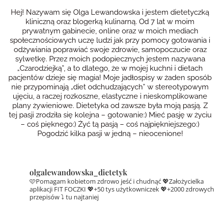
Hej! Nazywam się Olga Lewandowska i jestem dietetyczką
kliniczną oraz blogerką kulinarną. Od 7 lat w moim
prywatnym gabinecie, online oraz w moich mediach
społecznościowych uczę ludzi jak przy pomocy gotowania i
odżywiania poprawiać swoje zdrowie, samopoczucie oraz
sylwetkę. Przez moich podopiecznych jestem nazywana
„Czarodziejką”, a to dlatego, że w mojej kuchni i dietach
pacjentów dzieje się magia! Moje jadłospisy w żaden sposób
nie przypominają „diet odchudzających” w stereotypowym
ujęciu, a raczej rozkoszne, elastyczne i nieskomplikowane
plany żywieniowe. Dietetyka od zawsze była moją pasją. Z
tej pasji zrodziła się kolejna – gotowanie:) Mieć pasję w życiu
– coś pięknego:) Żyć tą pasją – coś najpiękniejszego:)
Pogodzić kilka pasji w jedną – nieocenione!
olgalewandowska_dietetyk
🩷Pomagam kobietom zdrowo jeść i chudnąć
💖Założycielka
aplikacji FIT FOCZKI
💖+50 tys użytkowniczek
💖+2000 zdrowych
przepisów ⤵️ tu najtaniej