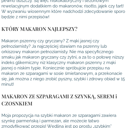
pewno tłuszczy. Są więc niskokaloryczny i sezonowym
rewelacyjnym dodatkiem do makaronów, risotto, jajek czy tart!
W wyzwaniu wiosennym które nadchodzi zdecydowanie sporo
będzie z nimi przepisów!
KTÓRY MAKARON NAJLEPSZY?
Makaron pszenny czy gryczany? Z mąki jasnej czy
pełnoziarnisty? Ja najczęściej stawiam na pszenny lub
orkiszowy makaron pełnoziarnisty. Nie ma specyficznego
smaku jak makaron gryczany czy żytni, a za to o połowę niższy
indeks glikemiczny niż klasyczny makaron pszenny z mąki
jasnej o niskim typie. Koniecznie spróbujcie przepisu na
makaron ze szparagami w sosie śmietanowym, a przekonacie
się, jak można z niego zrobić pyszny, szybki i zdrowy obiad w 15
minut!
MAKARON ZE SZPARAGAMI Z SZYNKĄ, SEREM i
CZOSNKIEM
Moja propozycja na szybki makaron ze szparagami zawiera
szynkę parmeńską i parmezan, ale możecie łatwo
zmodyfikować przepis! Wędlina jest po prostu „szybkim”