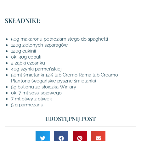
SKŁADNIKI:
50g makaronu pełnoziarnistego do spaghetti
120g zielonych szparagów
120g cukinii
ok. 30g cebuli
2 ząbki czosnku
40g szynki parmeńskiej
50ml śmietanki 12% lub Cremo Rama lub Creamo
Plantona (wegańskie pyszne śmietanki)
5g bulionu ze słoiczka Winiary
ok. 7 ml sosu sojowego
7 ml oliwy z oliwek
5 g parmezanu
UDOSTĘPNIJ POST