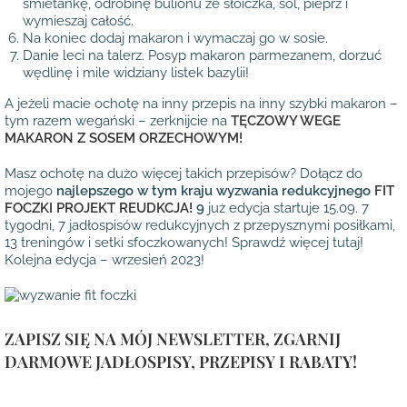
śmietankę, odrobinę bulionu ze słoiczka, sól, pieprz i
wymieszaj całość.
Na koniec dodaj makaron i wymaczaj go w sosie.
Danie leci na talerz. Posyp makaron parmezanem, dorzuć
wędlinę i mile widziany listek bazylii!
A jeżeli macie ochotę na inny przepis na inny szybki makaron –
tym razem wegański – zerknijcie na
TĘCZOWY WEGE
MAKARON Z SOSEM ORZECHOWYM!
Masz ochotę na dużo więcej takich przepisów? Dołącz do
mojego
najlepszego w tym kraju wyzwania redukcyjnego
FIT
FOCZKI PROJEKT REUDKCJA!
9
już edycja startuje 15.09. 7
tygodni, 7 jadłospisów redukcyjnych z przepysznymi posiłkami,
13 treningów i setki sfoczkowanych! Sprawdź więcej tutaj!
Kolejna edycja – wrzesień 2023!
ZAPISZ SIĘ NA MÓJ NEWSLETTER, ZGARNIJ
DARMOWE JADŁOSPISY, PRZEPISY I RABATY!