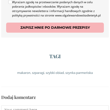
Wyrażam zgodę na przetwarzanie podanych danych w celu
pobrania jadłospisów i ebooków. Wyrażam zgodę na
otrzymywanie newslettera i informacji handlowych zgodnie z
polityką prywatności na stronie www.olgalewandowskadietetyk.pl
ZAPISZ MNIE PO DARMOWE PRZEPISY
TAGI
makaron
,
szparagi
,
szybki obiad
,
szynka parmeńska
Dodaj komentarz