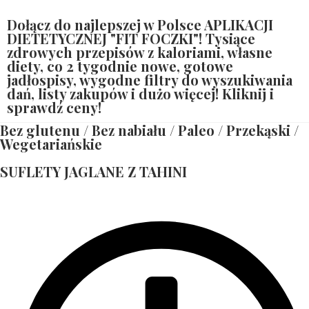
Dołącz do najlepszej w Polsce APLIKACJI
DIETETYCZNEJ "FIT FOCZKI"! Tysiące
zdrowych przepisów z kaloriami, własne
diety, co 2 tygodnie nowe, gotowe
jadłospisy, wygodne filtry do wyszukiwania
dań, listy zakupów i dużo więcej! Kliknij i
sprawdź ceny!
Bez glutenu
/
Bez nabiału
/
Paleo
/
Przekąski
/
Wegetariańskie
SUFLETY JAGLANE Z TAHINI