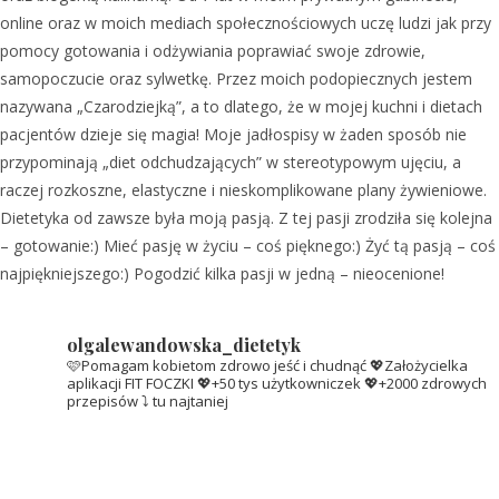
online oraz w moich mediach społecznościowych uczę ludzi jak przy
pomocy gotowania i odżywiania poprawiać swoje zdrowie,
samopoczucie oraz sylwetkę. Przez moich podopiecznych jestem
nazywana „Czarodziejką”, a to dlatego, że w mojej kuchni i dietach
pacjentów dzieje się magia! Moje jadłospisy w żaden sposób nie
przypominają „diet odchudzających” w stereotypowym ujęciu, a
raczej rozkoszne, elastyczne i nieskomplikowane plany żywieniowe.
Dietetyka od zawsze była moją pasją. Z tej pasji zrodziła się kolejna
– gotowanie:) Mieć pasję w życiu – coś pięknego:) Żyć tą pasją – coś
najpiękniejszego:) Pogodzić kilka pasji w jedną – nieocenione!
olgalewandowska_dietetyk
🩷Pomagam kobietom zdrowo jeść i chudnąć
💖Założycielka
aplikacji FIT FOCZKI
💖+50 tys użytkowniczek
💖+2000 zdrowych
przepisów ⤵️ tu najtaniej