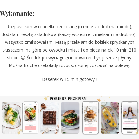
Wykonanie:
Rozpuściłam w rondelku czekoladę (u mnie z odrobiną miodu),
dodałam resztę składników (kaszę wcześniej zmieliłam na drobno) i
wszystko zmiksowałam. Masę przelałam do kokilek spryskanych
tłuszczem, na górę po owocku i mięta i do pieca na ok 10 min 210
stopni 😉 Środek po wyciągnięciu powinien być jeszcze płynny.
Można troche czekolady rozpuszczonej zostawić na polewę.
Deserek w 15 min gotowy!!!