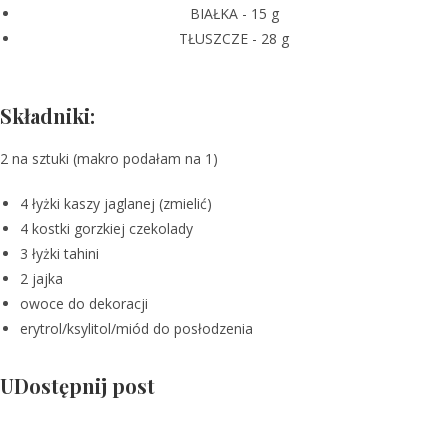
BIAŁKA - 15 g
TŁUSZCZE - 28 g
Składniki:
2 na sztuki (makro podałam na 1)
4 łyżki kaszy jaglanej (zmielić)
4 kostki gorzkiej czekolady
3 łyżki tahini
2 jajka
owoce do dekoracji
erytrol/ksylitol/miód do posłodzenia
UDostępnij post