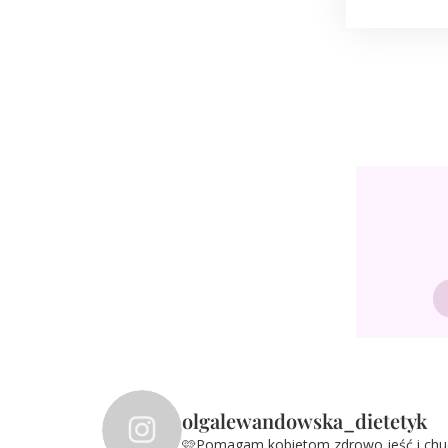
olgalewandowska_dietetyk
🩷Pomagam kobietom zdrowo jeść i ch