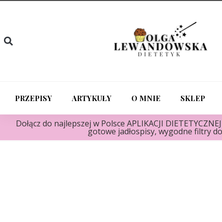
PRZEPISY
ARTYKUŁY
O MNIE
SKLEP
Dołącz do najlepszej w Polsce APLIKACJI DIETETYCZNEJ "
gotowe jadłospisy, wygodne filtry do