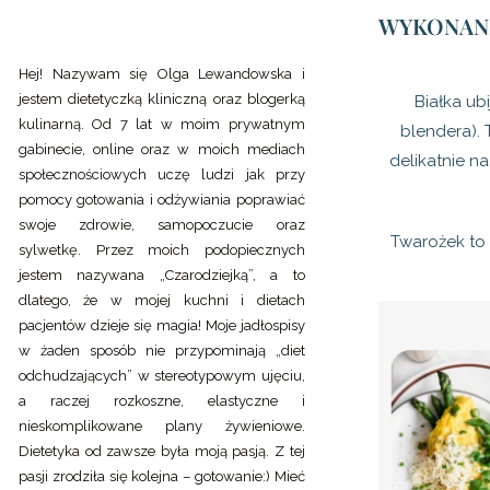
WYKONANI
Hej! Nazywam się Olga Lewandowska i
jestem dietetyczką kliniczną oraz blogerką
Białka ub
kulinarną. Od 7 lat w moim prywatnym
blendera).
gabinecie, online oraz w moich mediach
delikatnie n
społecznościowych uczę ludzi jak przy
pomocy gotowania i odżywiania poprawiać
swoje zdrowie, samopoczucie oraz
Twarożek to 
sylwetkę. Przez moich podopiecznych
jestem nazywana „Czarodziejką”, a to
dlatego, że w mojej kuchni i dietach
pacjentów dzieje się magia! Moje jadłospisy
w żaden sposób nie przypominają „diet
odchudzających” w stereotypowym ujęciu,
a raczej rozkoszne, elastyczne i
nieskomplikowane plany żywieniowe.
Dietetyka od zawsze była moją pasją. Z tej
pasji zrodziła się kolejna – gotowanie:) Mieć