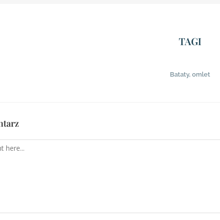
TAGI
Bataty
,
omlet
ntarz