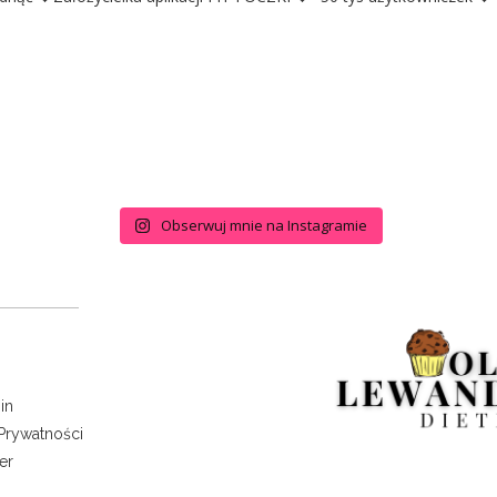
Obserwuj mnie na Instagramie
in
 Prywatności
er