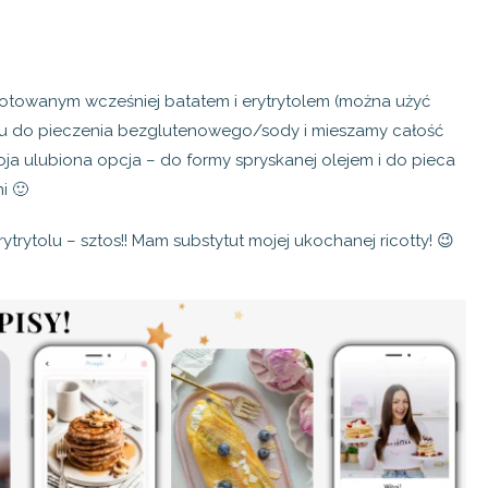
ugotowanym wcześniej batatem i erytrytolem (można użyć
zku do pieczenia bezglutenowego/sody i mieszamy całość
a ulubiona opcja – do formy spryskanej olejem i do pieca
i 🙂
ytolu – sztos!! Mam substytut mojej ukochanej ricotty! 😉