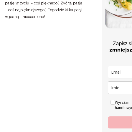
pasję w życiu – coś pięknego:) Żyć tą pasją
– coś najpiękniejszego:) Pogodzić kilka pasji
w jedną – nieocenione!
Zapisz s
zmniejsz
Wyrażam z
handlowyc