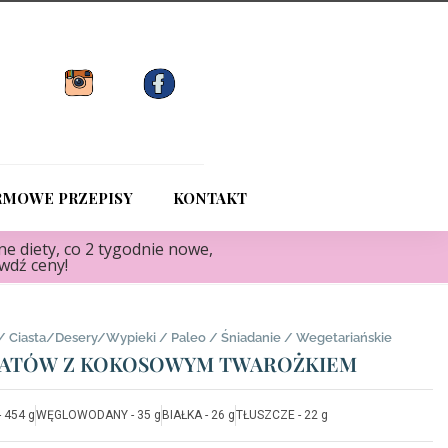
RMOWE PRZEPISY
KONTAKT
e diety, co 2 tygodnie nowe,
awdź ceny!
/
Ciasta/Desery/Wypieki
/
Paleo
/
Śniadanie
/
Wegetariańskie
TATÓW Z KOKOSOWYM TWAROŻKIEM
- 454 g
WĘGLOWODANY - 35 g
BIAŁKA - 26 g
TŁUSZCZE - 22 g