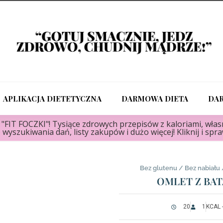
APLIKACJA DIETETYCZNA
DARMOWA DIETA
DA
FIT FOCZKI"! Tysiące zdrowych przepisów z kaloriami, własn
 wyszukiwania dań, listy zakupów i dużo więcej! Kliknij i spr
Bez glutenu
/
Bez nabiału
OMLET Z BA
20
1
KCAL 