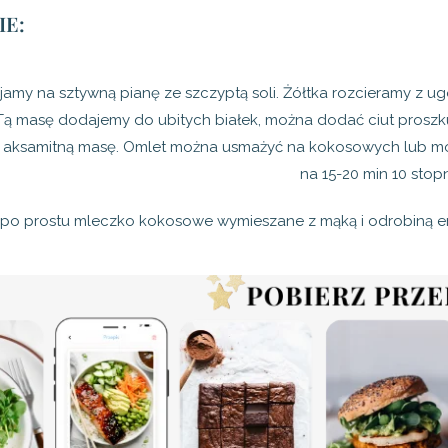
E:
ijamy na sztywną pianę ze szczyptą soli. Żółtka rozcieramy z 
 Tą masę dodajemy do ubitych białek, można dodać ciut pros
a aksamitną masę. Omlet można usmażyć na kokosowych lub moj
na 15-20 min 10 stopn
po prostu mleczko kokosowe wymieszane z mąką i odrobiną erytr