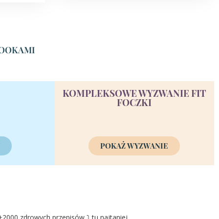
EBOOKAMI
KOMPLEKSOWE WYZWANIE FIT
FOCZKI
Y
POKAŻ WYZWANIE
2000 zdrowych przepisów ⤵️ tu najtaniej