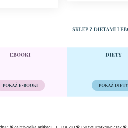
SKLEP Z DIETAMI I 
ebooki
diety
POKAŻ E-BOOKI
POKAŻ DIET
udnąć
💖Założycielka aplikacji FIT FOCZKI
💖+50 tys użytkowniczek
💖+