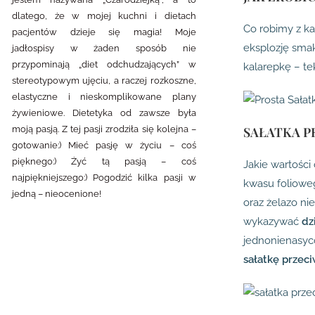
dlatego, że w mojej kuchni i dietach
Co robimy z ka
pacjentów dzieje się magia! Moje
eksplozję smak
jadłospisy w żaden sposób nie
przypominają „diet odchudzających” w
kalarepkę – te
stereotypowym ujęciu, a raczej rozkoszne,
elastyczne i nieskomplikowane plany
żywieniowe. Dietetyka od zawsze była
moją pasją. Z tej pasji zrodziła się kolejna –
SAŁATKA P
gotowanie:) Mieć pasję w życiu – coś
pięknego:) Żyć tą pasją – coś
Jakie wartości
najpiękniejszego:) Pogodzić kilka pasji w
kwasu folioweg
jedną – nieocenione!
oraz żelazo ni
wykazywać
dz
jednonienasyco
sałatkę przec