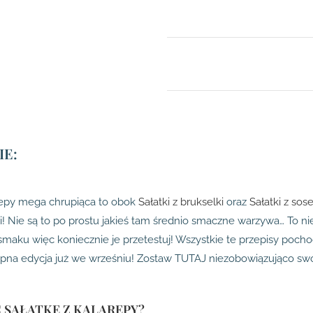
E:
arepy mega chrupiąca to obok
Sałatki z brukselki
oraz
Sałatki z so
tki! Nie są to po prostu jakieś tam średnio smaczne warzywa… To ni
 smaku więc koniecznie je przetestuj! Wszystkie te przepisy poch
ępna edycja już we wrześniu! Zostaw TUTAJ niezobowiązująco swoj
Ć SAŁATKĘ Z KALAREPY?