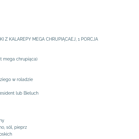
KI Z KALAREPY MEGA CHRUPIĄCAEJ, 1 PORCJA
est mega chrupiąca)
ziego w roladzie
sident lub Bieluch
yny
, sól, pieprz
oskich