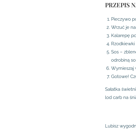
PRZEPIS 
Pieczywo po
Wrzuć je na
Kalarepę po
Rzodkiewki 
Sos – zblen
odrobiną sol
Wymieszaj w
Gotowe! Cze
Sałatka świetn
lod carb na ś
Lubisz wygodn