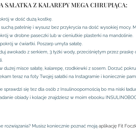
NA SAŁATKA Z KALAREPY MEGA CHRUPIĄCA:
krój w dość dużą kostkę.
 suchą patelnię i wysusz bez przykrycia na dość wysokiej mocy
krój w drobne paseczki lub w cieniutkie plasterki na mandolinie.
pokrój w ćwiartki. Poszarp umyta sałatę.
duj awokado z serkiem, 3 łyżki wody, przeciśniętym przez prask
i.
 dużej misce sałatę, kalarepę, rzodkiewki z sosem. Dorzuć pokru
kam teraz na foty Twojej sałatki na Instagramie i koniecznie pa
ie sprawdzi się tez dla osób z Insulinoopornością bo ma niski ła
niadanie obiady i kolacje znajdziesz w moim ebooku INSULINOBO
e rozwiązania? Musisz koniecznie poznać moją
aplikację Fit Foczk