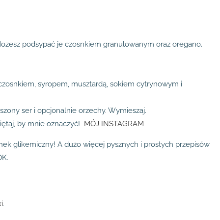
. Możesz podsypać je czosnkiem granulowanym oraz oregano.
ę czosnkiem, syropem, musztardą, sokiem cytrynowym i
szony ser i opcjonalnie orzechy. Wymieszaj.
miętaj, by mnie oznaczyć!
MÓJ INSTAGRAM
dunek glikemiczny! A dużo więcej pysznych i prostych przepisów
OK.
i
.