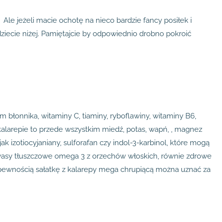
 Ale jeżeli macie ochotę na nieco bardzie fancy posiłek i
dziecie niżej. Pamiętajcie by odpowiednio drobno pokroić
błonnika, witaminy C, tiaminy, ryboflawiny, witaminy B6,
kalarepie to przede wszystkim miedź, potas, wapń, , magnez
 izotiocyjaniany, sulforafan czy indol-3-karbinol, które mogą
asy tłuszczowe omega 3 z orzechów włoskich, równie zdrowe
 pewnością sałatkę z kalarepy mega chrupiącą można uznać za