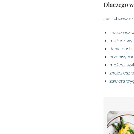
Dlaczego w
Jeśli chcesz sz
znajdziesz 
możesz wygo
dania dostę
przepisy mo
możesz szyb
znajdziesz 
zawiera wyg