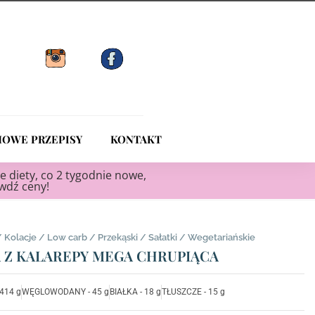
OWE PRZEPISY
KONTAKT
e diety, co 2 tygodnie nowe,
awdź ceny!
/
Kolacje
/
Low carb
/
Przekąski
/
Sałatki
/
Wegetariańskie
 Z KALAREPY MEGA CHRUPIĄCA
 414 g
WĘGLOWODANY - 45 g
BIAŁKA - 18 g
TŁUSZCZE - 15 g