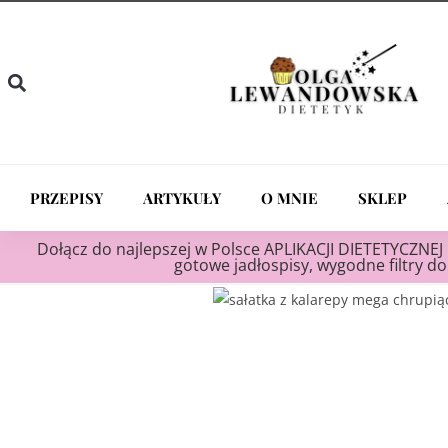
PRZEPISY
ARTYKUŁY
O MNIE
SKLEP
Dołącz do najlepszej w Polsce APLIKACJI DIETETYCZNEJ 
gotowe jadłospisy, wygodne filtry do 