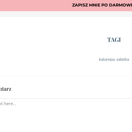
ZAPISZ MNIE PO DARMOWE
TAGI
kalarepa
,
sałatka
ntarz