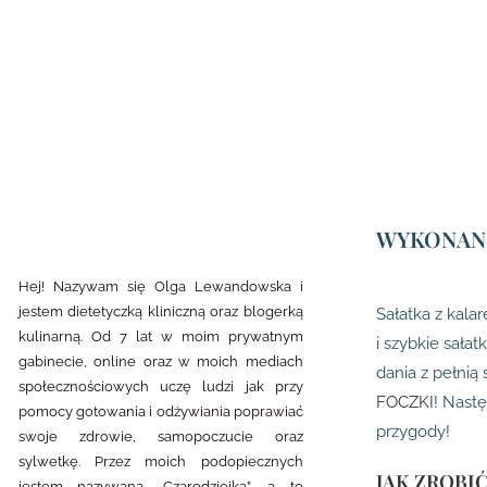
WYKONANI
Hej! Nazywam się Olga Lewandowska i
jestem dietetyczką kliniczną oraz blogerką
Sałatka z kal
kulinarną. Od 7 lat w moim prywatnym
i szybkie sała
gabinecie, online oraz w moich mediach
dania z pełnią
społecznościowych uczę ludzi jak przy
FOCZKI
! Nast
pomocy gotowania i odżywiania poprawiać
przygody!
swoje zdrowie, samopoczucie oraz
sylwetkę. Przez moich podopiecznych
JAK ZROBI
jestem nazywana „Czarodziejką”, a to