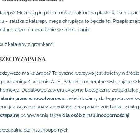
larepy? Można ją po prostu obrać, pokroić na plasterki i schrupać!
u – sałatka z kalarepy mega chrupiąca to będzie to! Przepis znaj
kstura także ma znaczenie w smaku dania!
RZECIWZAPALNA
 odżywcze ma kalarepa? To pyszne warzywo jest świetnym źródłem 
o, witaminy K, witamin A i E. Składniki mineralne wstępujące w 
ehemowe. Dodatkowo zawiera aktywne biologicznie związki takie jak
iałanie przeciwnowotworowe.
Jeżeli dodamy do tego zdrowe kw
ne jak kwas oleinowy z awokado, oraz prawie 20g białka, z całą
iwzapalną
odpowiednią także
dla osób z Insulinoopornością!