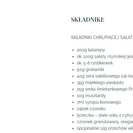
SKŁADNIKI:
SKŁADNIKI CHRUPIĄCEJ SAŁAT
200g kalarepy
ok. 100g sałaty rzymskiej (j
ok. 5-6 rzodkiewek
50g grahamki
40g sera sałatkowego lub ko
35g miękkiego awokado
25g serka śmietankowego Pre
10g musztardy
7ml syropu klonowego
ząbek czosnku
łyżeczka – dwie soku z cytr
czosnek granulowany, oregano
opcjonalnie 12g orzechów wł