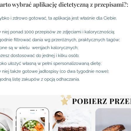
arto wybrać aplikację dietetyczną z przepisami?:
ybko i zdrowo gotować, ta aplikacja jest właśnie dla Ciebie.
w niej ponad 1000 przepisów ze zdjęciami i kalorycznością;
dnie filtrować dania wg przeróżnych, praktycznych tagów;
pne są w wielu wersjach kalorycznych;
żesz dostosować do jednej i kilku osób;
ko ułożyć własną w pełni spersonalizowaną dietę;
w niej także gotowe jadłospisy (co dwa tygodnie nowe);
odną listę zakupów z opcją odhaczania.