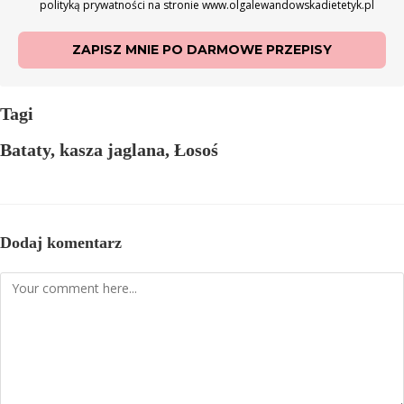
polityką prywatności na stronie www.olgalewandowskadietetyk.pl
ZAPISZ MNIE PO DARMOWE PRZEPISY
Tagi
Bataty
,
kasza jaglana
,
Łosoś
Dodaj komentarz