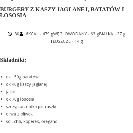
BURGERY Z KASZY JAGLANEJ, BATATÓW I
ŁOSOSIA
30
6
KCAL - 479 g
WĘGLOWODANY - 63 g
BIAŁKA - 27 g
TŁUSZCZE - 14 g
Składniki:
ok 150g batatów
ok 40g kaszy jaglanej
jajko
ok 70g łososia
szczypior, natka pietruszki
oliwa z oliwek
sól, chili, koperek, oregano