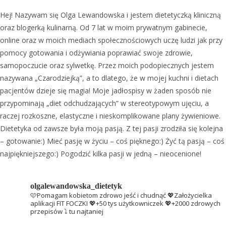
Hej! Nazywam się Olga Lewandowska i jestem dietetyczką kliniczną
oraz blogerką kulinarną. Od 7 lat w moim prywatnym gabinecie,
online oraz w moich mediach społecznościowych uczę ludzi jak przy
pomocy gotowania i odżywiania poprawiać swoje zdrowie,
samopoczucie oraz sylwetkę. Przez moich podopiecznych jestem
nazywana „Czarodziejką”, a to dlatego, że w mojej kuchni i dietach
pacjentów dzieje się magia! Moje jadłospisy w żaden sposób nie
przypominają „diet odchudzających” w stereotypowym ujęciu, a
raczej rozkoszne, elastyczne i nieskomplikowane plany żywieniowe.
Dietetyka od zawsze była moją pasją. Z tej pasji zrodziła się kolejna
– gotowanie:) Mieć pasję w życiu – coś pięknego:) Żyć tą pasją – coś
najpiękniejszego:) Pogodzić kilka pasji w jedną – nieocenione!
olgalewandowska_dietetyk
🩷Pomagam kobietom zdrowo jeść i chudnąć
💖Założycielka
aplikacji FIT FOCZKI
💖+50 tys użytkowniczek
💖+2000 zdrowych
przepisów ⤵️ tu najtaniej