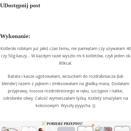
UDostępnij post
Wykonanie:
Kotleciki robiłąm już jakiś czas temu, nie pamiętam czy używałam 40
czy 50g kaszy… W każdym razie wyszło mi 6 kotletów, czyli jeden ok
80kcal.
Batata i kasze ugotowałam, wrzuciłam do rozdrabniacza (lub
blender) razem z jajkiem i zmiksowałam na gładką masę. Dodałam
przyprawy, łososia rozdrobnionego w ręku, szczypior i natke,
odrobinke oliwy. Całość wymieszałam łyżką. Kotlety smażyłam na
kokosowym. Wyszły pyyycha :))