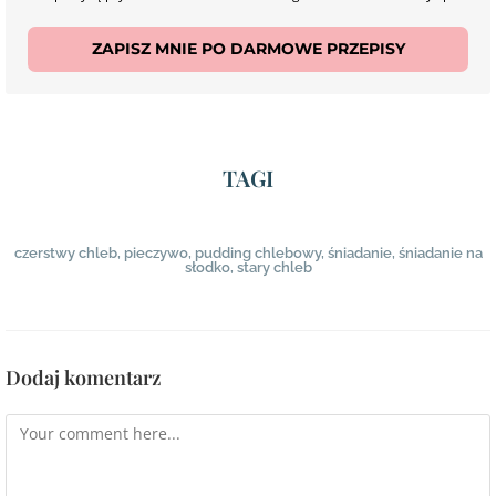
ZAPISZ MNIE PO DARMOWE PRZEPISY
TAGI
czerstwy chleb
,
pieczywo
,
pudding chlebowy
,
śniadanie
,
śniadanie na
słodko
,
stary chleb
Dodaj komentarz