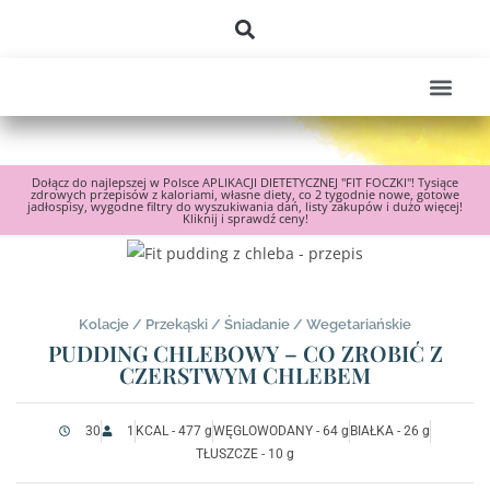
Dołącz do najlepszej w Polsce APLIKACJI DIETETYCZNEJ "FIT FOCZKI"! Tysiące
zdrowych przepisów z kaloriami, własne diety, co 2 tygodnie nowe, gotowe
jadłospisy, wygodne filtry do wyszukiwania dań, listy zakupów i dużo więcej!
Kliknij i sprawdź ceny!
Kolacje
/
Przekąski
/
Śniadanie
/
Wegetariańskie
PUDDING CHLEBOWY – CO ZROBIĆ Z
CZERSTWYM CHLEBEM
30
1
KCAL - 477 g
WĘGLOWODANY - 64 g
BIAŁKA - 26 g
TŁUSZCZE - 10 g