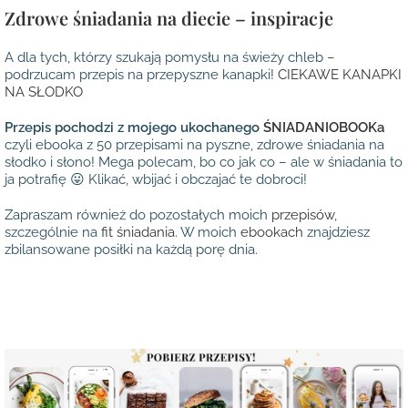
Zdrowe śniadania na diecie – inspiracje
A dla tych, którzy szukają pomysłu na świeży chleb –
podrzucam przepis na przepyszne kanapki!
CIEKAWE KANAPKI
NA SŁODKO
Przepis pochodzi z mojego ukochanego
ŚNIADANIOBOOKa
czyli ebooka z 50 przepisami na pyszne, zdrowe śniadania na
słodko i słono! Mega polecam, bo co jak co – ale w śniadania to
ja potrafię 😛 Klikać, wbijać i obczajać te dobroci!
Zapraszam również do pozostałych moich
przepisów
,
szczególnie na
fit śniadania
. W moich
ebookach
znajdziesz
zbilansowane posiłki na każdą porę dnia.