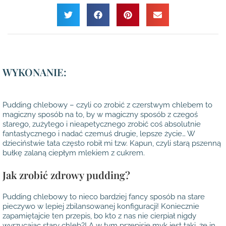
WYKONANIE:
Pudding chlebowy – czyli co zrobić z czerstwym chlebem to
magiczny sposób na to, by w magiczny sposób z czegoś
starego, zużytego i nieapetycznego zrobić coś absolutnie
fantastycznego i nadać czemuś drugie, lepsze życie… W
dzieciństwie tata często robił mi tzw. Kapun, czyli starą pszenną
bułkę zalaną ciepłym mlekiem z cukrem.
Jak zrobić zdrowy pudding?
Pudding chlebowy to nieco bardziej fancy sposób na stare
pieczywo w lepiej zbilansowanej konfiguracji! Koniecznie
zapamiętajcie ten przepis, bo kto z nas nie cierpiał nigdy
wyrzucając stary chleb?! A w tym przepisie myk jest taki, że in