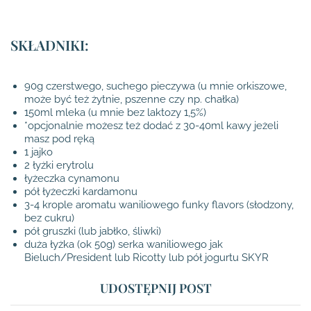
SKŁADNIKI:
90g czerstwego, suchego pieczywa (u mnie orkiszowe,
może być też żytnie, pszenne czy np. chałka)
150ml mleka (u mnie bez laktozy 1,5%)
*opcjonalnie możesz też dodać z 30-40ml kawy jeżeli
masz pod ręką
1 jajko
2 łyżki erytrolu
łyżeczka cynamonu
pół łyżeczki kardamonu
3-4 krople aromatu waniliowego funky flavors (słodzony,
bez cukru)
pół gruszki (lub jabłko, śliwki)
duża łyżka (ok 50g) serka waniliowego jak
Bieluch/President lub Ricotty lub pół jogurtu SKYR
UDOSTĘPNIJ POST