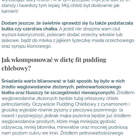
starszy i twardszy tym lepiej. Mój chleb był dosłownie jak
kamień!
Dodam jeszcze, że świetnie sprawdzi się tu także podstarzała
bułka czy czerstwa chałka.
A jeżeli nie straszna wam ciut
wyższa kaloryczność, polecam dodać orzechy włoskie lub
laskowe, bądź do mleka z jajkiem łyżeczkę masła orzechowego
oraz syropu klonowego.
Jak wkomponować w dietę fit pudding
chlebowy?
Śniadania warto bilansować w taki sposób, by było w nich
źródło węglowodanów złożonych, pełnowartościowego
białka oraz tłuszczy (w szczególności nienasyconych).
Źródłem
węglowodanów złożonych będzie tutaj orkiszowy chleb
pełnoziarnisty. Oczywiście Pudding Chlebowy z cynamonem i
gruszką wyjedzie równie pyszny z pieczywa pszennego (a
nawet i pyszniejszy), jednak mąka pszenna będzie już źródłem
węglowodanów prostych, które mają mniejszą gęstość
odżywczą, mniej błonnika, minerałów oraz mocniej podniosą
nam poziom cukru we krwi. Źródłem pełnowartościowego