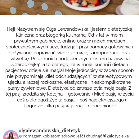
Hej! Nazywam się Olga Lewandowska i jestem dietetyczką
kliniczną oraz blogerką kulinarną. Od 7 lat w moim
prywatnym gabinecie, online oraz w moich mediach
społecznościowych uczę ludzi jak przy pomocy gotowania i
odżywiania poprawiać swoje zdrowie, samopoczucie oraz
sylwetkę. Przez moich podopiecznych jestem nazywana
„Czarodziejką”, a to dlatego, że w mojej kuchni i dietach
pacjentów dzieje się magia! Moje jadłospisy w żaden sposób
nie przypominają „diet odchudzających” w stereotypowym
ujęciu, a raczej rozkoszne, elastyczne i nieskomplikowane
plany żywieniowe. Dietetyka od zawsze była moją pasją. Z
tej pasji zrodziła się kolejna – gotowanie:) Mieć pasję w życiu
– coś pięknego:) Żyć tą pasją – coś najpiękniejszego:)
Pogodzić kilka pasji w jedną – nieocenione!
olgalewandowska_dietetyk
🩷Pomagam kobietom zdrowo jeść i chudnąć
💖Założycielka