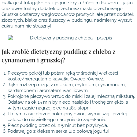
białka jest tutaj jajko oraz jogurt skry, a źródłem tłuszczu – jajko
oraz ewentualny dodatek orzechów/masła orzechowego.
Gruszka dostarczy węglowodanów prostych, ale przez dodatek
złożonych, białka oraz tłuszczy w puddingu, nadmierny wyrzut
cukru nam nie straszny!
Jak zrobić dietetyczny pudding z chleba z
cynamonem i gruszką?
Pieczywo pokrój lub połam ręką w średniej wielkości
kostkę/nieregularne kawałki. Owoce również.
Jajko roztrzep rózgą z mlekiem, erytrolem, cynamonem,
kardamonem i aromatem waniliowym.
Pokrojone pieczywo wrzuć do miski i zalej mleczną miksturą.
Odstaw na ok 15 min by nieco nasiąkło i trochę zmiękło, a
w tym czasie nagrzej piec na 180 stopni.
Po tym casie dorzuć pokrojony owoc, wymieszaj i przelej
całość do niewielkiego naczynia do zapiekania.
Piecz pudding przez ok 2 5minut bez przykrycia.
Podawaj go z kleksem serka lub połową jogurtu!