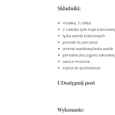
Składniki:
4 białka, 3 żółtka
2 czubate łyżki mąki kokosowe
łyżka wiórek kokosowych
proszek do pieczenia
aromat waniliowy/laska wanilii
pół kubeczka jogurtu naturaln
owoce mrożone
erytrol do posłodzenia
UDostępnij post
Wykonanie: