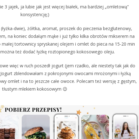
 3 jajek, ja lubie jak jest więcej białek, ma bardziej „omletową”
konsystencję;)
 (łyżka-dwie), żółtka, aromat, proszek do pieczenia bezglutenowy,
rem, na koniec dodałąm mąke i już tylko kilka obrotów mikserem na
 małej tortownicy spryskanej olejem i omlet do pieca na 15-20 min
a można też dodać łyżkę roztopionego kokosowego oleju.
we więc w ruch poszedł jogurt (jem rzadko, ale niestety tak jak do
 Jogurt zblendowałam z pokrojonymi owocami mrożonymi i łyżką
owy omlet i na to jeszcze całe owoce. Polecam też wersję z gęstym,
tłustym mlekiem kokosowym 😉