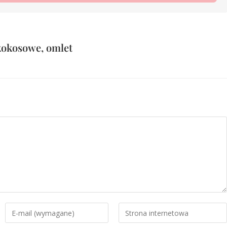
kokosowe
,
omlet