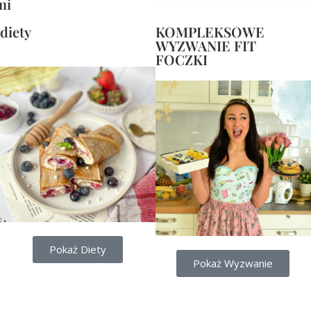
mi
diety
KOMPLEKSOWE
WYZWANIE FIT
FOCZKI
Pokaż Diety
Pokaż Wyzwanie