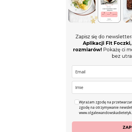
Zapisz się do newsletter
Aplikacji Fit Foczk
rozmiarów!
Pokażę ci mó
bez utra
Wyrażam zgodę na przetwarzan
zgodę na otrzymywanie newslett
www.olgalewandowskadietetyk.
ZAP