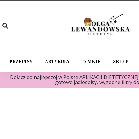
PRZEPISY
ARTYKUŁY
O MNIE
SKLEP
Dołącz do najlepszej w Polsce APLIKACJI DIETETYCZNEJ "
gotowe jadłospisy, wygodne filtry do