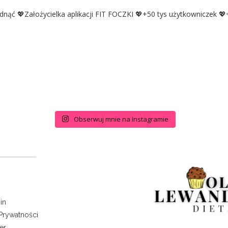
udnąć
💖Założycielka aplikacji FIT FOCZKI
💖+50 tys użytkowniczek
💖+
Obserwuj mnie na Instagramie
in
 Prywatności
er