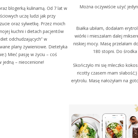
Można oczywiście użyć jedynie
az blogerką kulinarną. Od 7 lat w
ciowych uczę ludzi jak przy
ucie oraz sylwetkę. Przez moich
Białka ubiłam, dodałam erytrol
ojej kuchni i dietach pacjentów
wiórki i mieszałam dalej mikse
„diet odchudzających” w
niskiej mocy. Masę przelałam do
owane plany żywieniowe. Dietetyka
180 stopni. Do środk
ie:) Mieć pasję w życiu – coś
 w jedną – nieocenione!
Skończyło mi się mleczko kokoso
ricotty czasem mam słabość;)
erytrolu. Masę nałożyłam na got