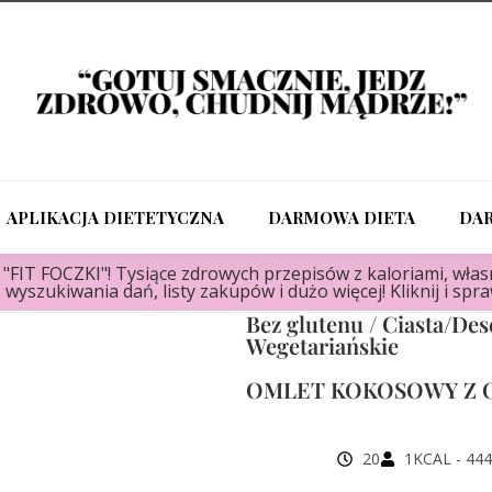
APLIKACJA DIETETYCZNA
DARMOWA DIETA
DA
FIT FOCZKI"! Tysiące zdrowych przepisów z kaloriami, własn
 wyszukiwania dań, listy zakupów i dużo więcej! Kliknij i spr
Bez glutenu
/
Ciasta/Des
Wegetariańskie
OMLET KOKOSOWY Z
20
1
KCAL - 444