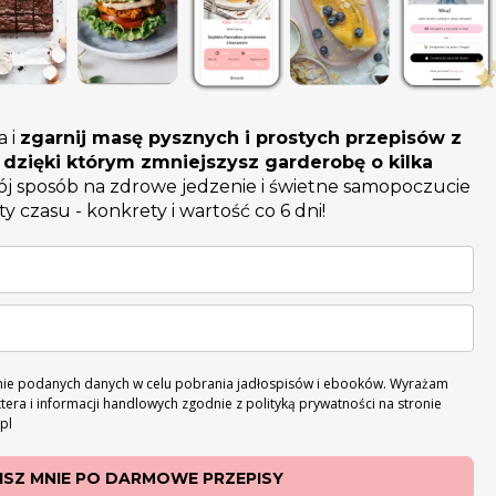
a i
zgarnij masę pysznych i prostych przepisów z
i, dzięki którym zmniejszysz garderobę o kilka
j sposób na zdrowe jedzenie i świetne samopoczucie
ty czasu - konkrety i wartość co 6 dni!
ie podanych danych w celu pobrania jadłospisów i ebooków. Wyrażam
era i informacji handlowych zgodnie z polityką prywatności na stronie
pl
ISZ MNIE PO DARMOWE PRZEPISY