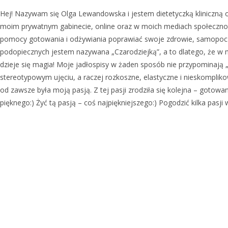
Hej! Nazywam się Olga Lewandowska i jestem dietetyczką kliniczną or
moim prywatnym gabinecie, online oraz w moich mediach społecznoś
pomocy gotowania i odżywiania poprawiać swoje zdrowie, samopocz
podopiecznych jestem nazywana „Czarodziejką”, a to dlatego, że w m
dzieje się magia! Moje jadłospisy w żaden sposób nie przypominają 
stereotypowym ujęciu, a raczej rozkoszne, elastyczne i nieskomplik
od zawsze była moją pasją. Z tej pasji zrodziła się kolejna – gotowan
pięknego:) Żyć tą pasją – coś najpiękniejszego:) Pogodzić kilka pasji