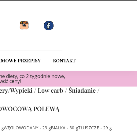
RMOWE PRZEPISY
KONTAKT
e diety, co 2 tygodnie nowe,
awdź ceny!
ery/Wypieki
/
Low carb
/
Śniadanie
/
 OWOCOWĄ POLEWĄ
 g
WĘGLOWODANY - 23 g
BIAŁKA - 30 g
TŁUSZCZE - 29 g