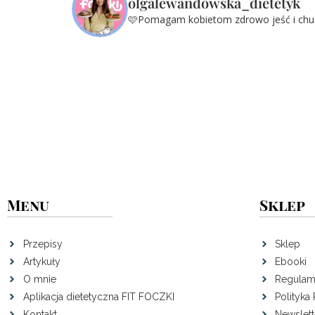
olgalewandowska_dietetyk
🩷Pomagam kobietom zdrowo jeść i ch
Menu
Sklep
Przepisy
Sklep
Artykuły
Ebooki
O mnie
Regulam
Aplikacja dietetyczna FIT FOCZKI
Polityka
Kontakt
Newslett