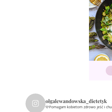
olgalewandowska_dietetyk
🩷Pomagam kobietom zdrowo jeść i ch