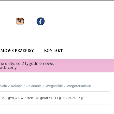
RMOWE PRZEPISY
KONTAKT
e diety, co 2 tygodnie nowe,
awdź ceny!
biału
/
Kolacje
/
Śniadanie
/
Wegańskie
/
Wegetariańskie
- 293 g
WĘGLOWODANY - 48 g
BIAŁKA - 11 g
TŁUSZCZE - 7 g