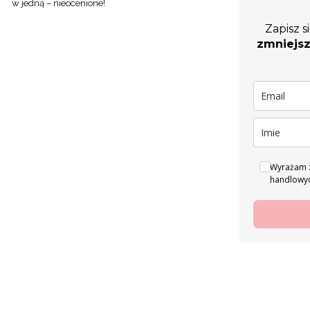
w jedną – nieocenione!
Zapisz s
zmniejsz
Wyrażam z
handlowyc