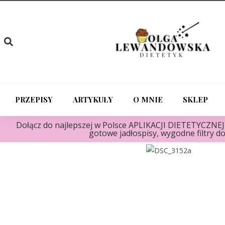
PRZEPISY
ARTYKUŁY
O MNIE
SKLEP
Dołącz do najlepszej w Polsce APLIKACJI DIETETYCZNEJ "
gotowe jadłospisy, wygodne filtry do