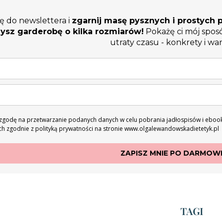
ię do newslettera i
zgarnij masę pysznych i prostych p
ysz garderobę o kilka rozmiarów!
Pokażę ci mój spos
utraty czasu - konkrety i war
godę na przetwarzanie podanych danych w celu pobrania jadłospisów i ebook
h zgodnie z polityką prywatności na stronie www.olgalewandowskadietetyk.pl
ZAPISZ MNIE PO DARMOWE
TAGI