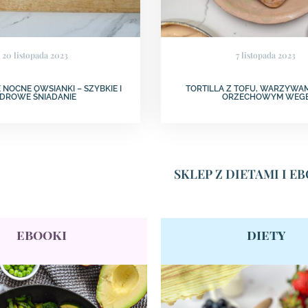
20 listopada 2023
7 listopada 2023
 NOCNE OWSIANKI – SZYBKIE I
TORTILLA Z TOFU, WARZYWAM
DROWE ŚNIADANIE
ORZECHOWYM WEG
SKLEP Z DIETAMI I 
ebooki
diety