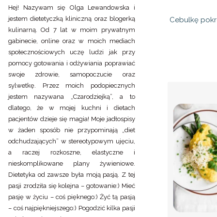
Hej! Nazywam się Olga Lewandowska i
jestem dietetyczką kliniczną oraz blogerką
Cebulkę pokro
kulinarną. Od 7 lat w moim prywatnym
gabinecie, online oraz w moich mediach
społecznościowych uczę ludzi jak przy
pomocy gotowania i odżywiania poprawiać
swoje zdrowie, samopoczucie oraz
sylwetkę. Przez moich podopiecznych
jestem nazywana „Czarodziejką”, a to
dlatego, że w mojej kuchni i dietach
pacjentów dzieje się magia! Moje jadłospisy
w żaden sposób nie przypominają „diet
odchudzających” w stereotypowym ujęciu,
a raczej rozkoszne, elastyczne i
nieskomplikowane plany żywieniowe.
Dietetyka od zawsze była moją pasją. Z tej
pasji zrodziła się kolejna – gotowanie:) Mieć
pasję w życiu – coś pięknego:) Żyć tą pasją
– coś najpiękniejszego:) Pogodzić kilka pasji