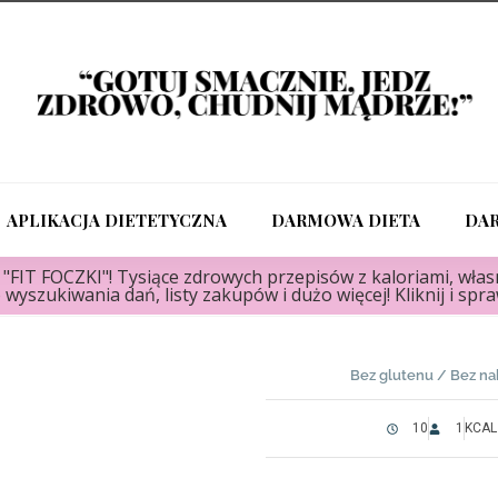
APLIKACJA DIETETYCZNA
DARMOWA DIETA
DA
FIT FOCZKI"! Tysiące zdrowych przepisów z kaloriami, własn
 wyszukiwania dań, listy zakupów i dużo więcej! Kliknij i spr
Bez glutenu
/
Bez na
10
1
KCAL 