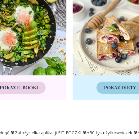
POKAŻ E-BOOKI
POKAŻ DIETY
udnąć
💖Założycielka aplikacji FIT FOCZKI
💖+50 tys użytkowniczek
💖+