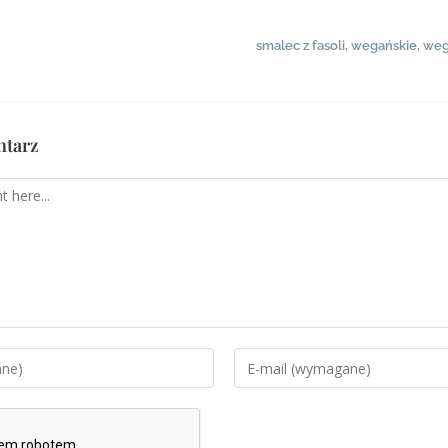
smalec z fasoli
,
wegańskie
,
weg
ntarz