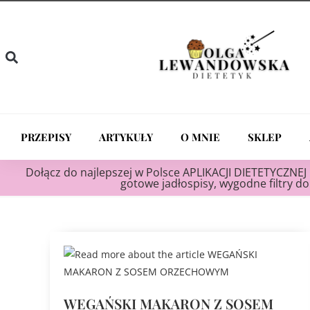
PRZEPISY
ARTYKUŁY
O MNIE
SKLEP
Dołącz do najlepszej w Polsce APLIKACJI DIETETYCZNEJ 
gotowe jadłospisy, wygodne filtry do 
WEGAŃSKI MAKARON Z SOSEM