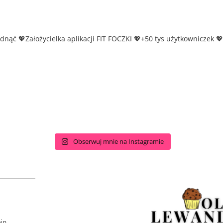
udnąć
💖Założycielka aplikacji FIT FOCZKI
💖+50 tys użytkowniczek
💖
Obserwuj mnie na Instagramie
in