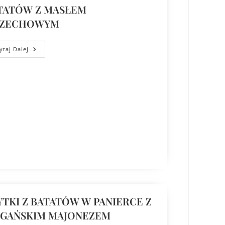
TATÓW Z MASŁEM
ZECHOWYM
ytaj Dalej
YTKI Z BATATÓW W PANIERCE Z
GAŃSKIM MAJONEZEM