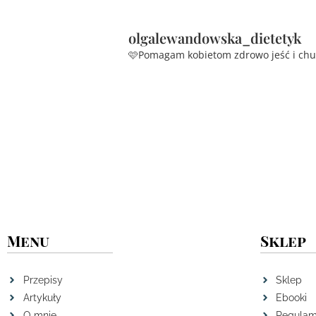
olgalewandowska_dietetyk
🩷Pomagam kobietom zdrowo jeść i ch
Menu
Sklep
Przepisy
Sklep
Artykuły
Ebooki
O mnie
Regulam