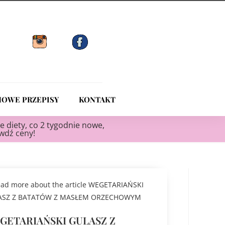
OWE PRZEPISY
KONTAKT
e diety, co 2 tygodnie nowe,
awdź ceny!
GETARIAŃSKI GULASZ Z