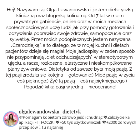
Hej! Nazywam się Olga Lewandowska i jestem dietetyczką
kliniczną oraz blogerką kulinarną. Od 7 lat w moim
prywatnym gabinecie, online oraz w moich mediach
społecznościowych uczę ludzi jak przy pomocy gotowania i
odżywiania poprawiać swoje zdrowie, samopoczucie oraz
sylwetkę. Przez moich podopiecznych jestem nazywana
„Czarodziejką”, a to dlatego, że w mojej kuchni i dietach
pacjentów dzieje się magia! Moje jadłospisy w żaden sposób
nie przypominają „diet odchudzających” w stereotypowym
ujęciu, a raczej rozkoszne, elastyczne i nieskomplikowane
plany żywieniowe. Dietetyka od zawsze była moją pasją. Z
tej pasji zrodziła się kolejna – gotowanie:) Mieć pasję w życiu
– coś pięknego:) Żyć tą pasją – coś najpiękniejszego:)
Pogodzić kilka pasji w jedną – nieocenione!
olgalewandowska_dietetyk
🩷Pomagam kobietom zdrowo jeść i chudnąć
💖Założycielka
aplikacji FIT FOCZKI
💖+50 tys użytkowniczek
💖+2000 zdrowych
przepisów ⤵️ tu najtaniej