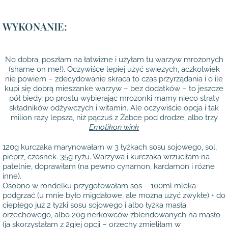
WYKONANIE:
No dobra, poszłam na łatwizne i użyłam tu warzyw mrożonych
(shame on me!). Oczywiśce lepiej użyć swieżych, aczkolwiek
nie powiem – zdecydowanie skraca to czas przyrządania i o ile
kupi się dobrą mieszanke warzyw – bez dodatków – to jeszcze
pół biedy, po prostu wybierając mrożonki mamy nieco straty
składników odżywczych i witamin. Ale oczywiście opcja i tak
milion razy lepsza, niż pączuś z Żabce pod drodze, albo trzy
Emotikon wink
120g kurczaka marynowałam w 3 łyżkach sosu sojowego, sol,
pieprz, czosnek. 35g ryżu. Warzywa i kurczaka wrzuciłam na
patelnie, doprawiłam (na pewno cynamon, kardamon i różne
inne).
Osobno w rondelku przygotowałam sos – 100ml mleka
podgrzać (u mnie było migdałowe, ale można użyć zwykłe) + do
ciepłego już 2 łyżki sosu sojowego i albo łyżka masła
orzechowego, albo 20g nerkowców zblendowanych na masło
(ja skorzystałam z 2giej opcji – orzechy zmieliłam w