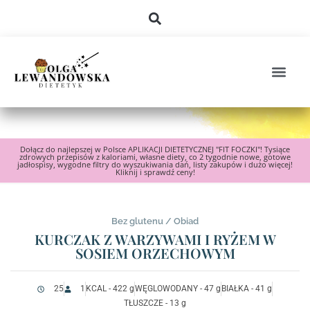
Dołącz do najlepszej w Polsce APLIKACJI DIETETYCZNEJ "FIT FOCZKI"! Tysiące
zdrowych przepisów z kaloriami, własne diety, co 2 tygodnie nowe, gotowe
jadłospisy, wygodne filtry do wyszukiwania dań, listy zakupów i dużo więcej!
Kliknij i sprawdź ceny!
Bez glutenu
/
Obiad
KURCZAK Z WARZYWAMI I RYŻEM W
SOSIEM ORZECHOWYM
25
1
KCAL - 422 g
WĘGLOWODANY - 47 g
BIAŁKA - 41 g
TŁUSZCZE - 13 g