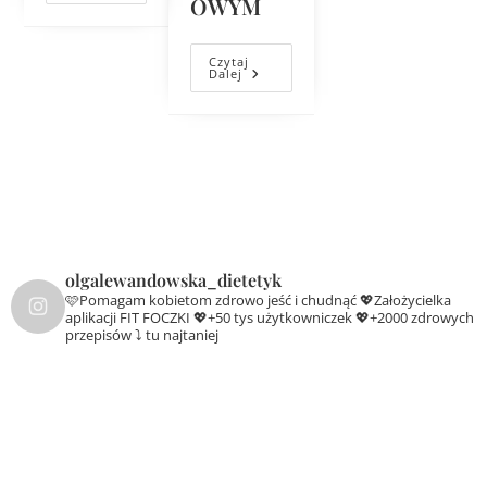
OWYM
Czytaj
Dalej
olgalewandowska_dietetyk
🩷Pomagam kobietom zdrowo jeść i chudnąć
💖Założycielka
aplikacji FIT FOCZKI
💖+50 tys użytkowniczek
💖+2000 zdrowych
przepisów ⤵️ tu najtaniej