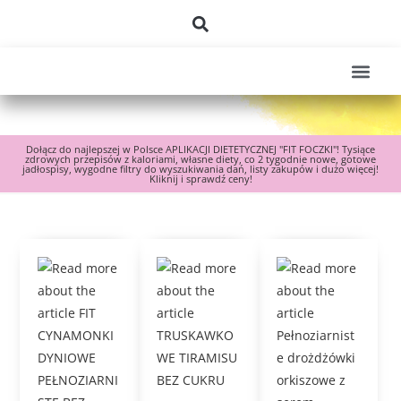
Dołącz do najlepszej w Polsce APLIKACJI DIETETYCZNEJ "FIT FOCZKI"! Tysiące
zdrowych przepisów z kaloriami, własne diety, co 2 tygodnie nowe, gotowe
jadłospisy, wygodne filtry do wyszukiwania dań, listy zakupów i dużo więcej!
Kliknij i sprawdź ceny!