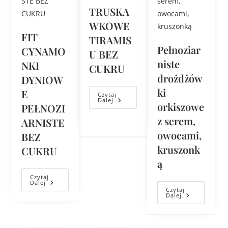
TRUSKA
WKOWE
FIT
TIRAMIS
Pełnoziar
CYNAMO
U BEZ
niste
NKI
CUKRU
drożdżów
DYNIOW
ki
E
Czytaj
Dalej
orkiszowe
PEŁNOZI
z serem,
ARNISTE
owocami,
BEZ
kruszonk
CUKRU
ą
Czytaj
Dalej
Czytaj
Dalej