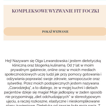
KOMPLEKSOWE WYZWANIE FIT FOCZKI
POKAŻ WYZWANIE
Hej! Nazywam się Olga Lewandowska i jestem dietetyczką
kliniczną oraz blogerką kulinarną. Od 7 lat w moim
prywatnym gabinecie, online oraz w moich mediach
społecznościowych uczę ludzi jak przy pomocy gotowania i
odżywiania poprawiać swoje zdrowie, samopoczucie oraz
sylwetkę. Przez moich podopiecznych jestem nazywana
„Czarodziejką”, a to dlatego, że w mojej kuchni i dietach
pacjentów dzieje się magia! Moje jadłospisy w żaden sposób
nie przypominają „diet odchudzających” w stereotypowym
ujęciu, a raczej rozkoszne, elastyczne i nieskomplikowane
plany żywieniowe. Dietetyka od zawsze była moją pasją. Z