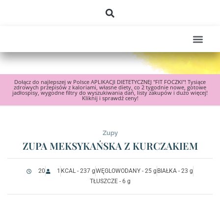
Dołącz do najlepszej w Polsce APLIKACJI DIETETYCZNEJ "FIT FOCZKI"! Tysiące
zdrowych przepisów z kaloriami, własne diety, co 2 tygodnie nowe, gotowe
jadłospisy, wygodne filtry do wyszukiwania dań, listy zakupów i dużo więcej!
Kliknij i sprawdź ceny!
Zupy
ZUPA MEKSYKAŃSKA Z KURCZAKIEM
20
1
KCAL - 237 g
WĘGLOWODANY - 25 g
BIAŁKA - 23 g
TŁUSZCZE - 6 g