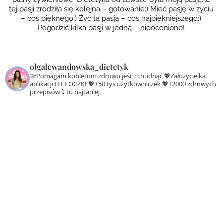
tej pasji zrodziła się kolejna – gotowanie:) Mieć pasję w życiu
– coś pięknego:) Żyć tą pasją – coś najpiękniejszego:)
Pogodzić kilka pasji w jedną – nieocenione!
olgalewandowska_dietetyk
🩷Pomagam kobietom zdrowo jeść i chudnąć
💖Założycielka
aplikacji FIT FOCZKI
💖+50 tys użytkowniczek
💖+2000 zdrowych
przepisów ⤵️ tu najtaniej