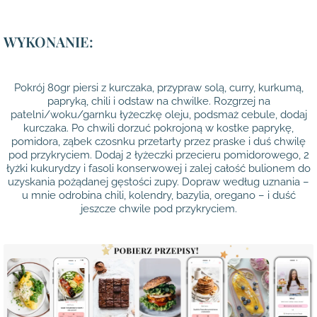
WYKONANIE:
Pokrój 80gr piersi z kurczaka, przypraw solą, curry, kurkumą,
papryką, chili i odstaw na chwilke. Rozgrzej na
patelni/woku/garnku łyżeczkę oleju, podsmaż cebule, dodaj
kurczaka. Po chwili dorzuć pokrojoną w kostke paprykę,
pomidora, ząbek czosnku przetarty pr
zez praske i duś chwilę
pod przykryciem. Dodaj 2 łyżeczki przecieru pomidorowego, 2
łyżki kukurydzy i fasoli konserwowej i zalej całość bulionem do
uzyskania pożądanej gęstości zupy. Dopraw według uznania –
u mnie odrobina chili, kolendry, bazylia, oregano – i duść
jeszcze chwile pod przykryciem.