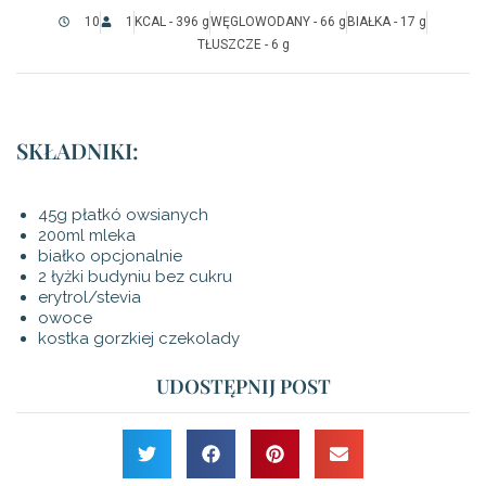
10
1
KCAL - 396 g
WĘGLOWODANY - 66 g
BIAŁKA - 17 g
TŁUSZCZE - 6 g
SKŁADNIKI:
45g płatkó owsianych
200ml mleka
białko opcjonalnie
2 łyżki budyniu bez cukru
erytrol/stevia
owoce
kostka gorzkiej czekolady
UDOSTĘPNIJ POST