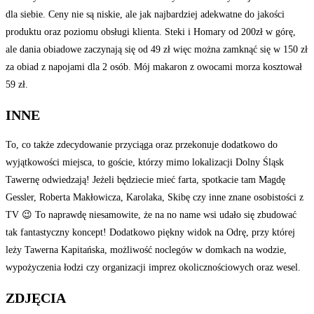
dla siebie. Ceny nie są niskie, ale jak najbardziej adekwatne do jakości
produktu oraz poziomu obsługi klienta. Steki i Homary od 200zł w górę,
ale dania obiadowe zaczynają się od 49 zł więc można zamknąć się w 150 zł
za obiad z napojami dla 2 osób. Mój makaron z owocami morza kosztował
59 zł.
INNE
To, co także zdecydowanie przyciąga oraz przekonuje dodatkowo do
wyjątkowości miejsca, to goście, którzy mimo lokalizacji Dolny Śląsk
Tawernę odwiedzają! Jeżeli będziecie mieć farta, spotkacie tam Magdę
Gessler, Roberta Makłowicza, Karolaka, Skibę czy inne znane osobistości z
TV 😉 To naprawdę niesamowite, że na no name wsi udało się zbudować
tak fantastyczny koncept! Dodatkowo piękny widok na Odrę, przy której
leży Tawerna Kapitańska, możliwość noclegów w domkach na wodzie,
wypożyczenia łodzi czy organizacji imprez okolicznościowych oraz wesel.
ZDJĘCIA