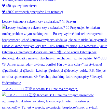
💖+50 tys użytkowniczek
💖+2000 zdrowych przepisów ⤵️ tu najtaniej
Lepszy ketchup z cukrem czy z sukralozą? 🤔 Przyzn
1.08.25 👰🏻‍♀️🤵🏻‍♂️💒🥹 Kocham ♥️ Tu nie ma drogich p