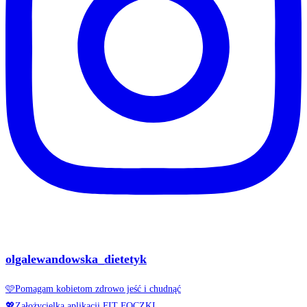
olgalewandowska_dietetyk
🩷Pomagam kobietom zdrowo jeść i chudnąć
💖Założycielka aplikacji FIT FOCZKI