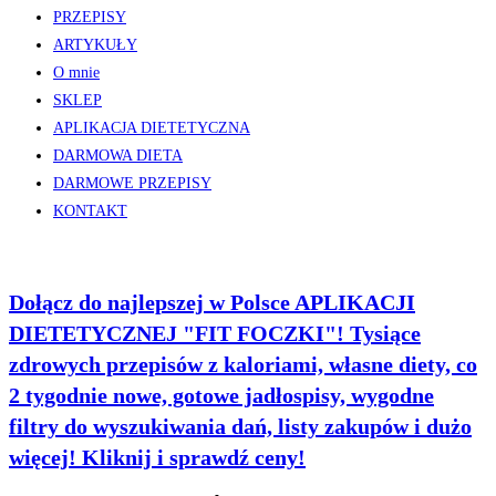
PRZEPISY
ARTYKUŁY
O mnie
SKLEP
APLIKACJA DIETETYCZNA
DARMOWA DIETA
DARMOWE PRZEPISY
KONTAKT
Dołącz do najlepszej w Polsce APLIKACJI
DIETETYCZNEJ "FIT FOCZKI"! Tysiące
zdrowych przepisów z kaloriami, własne diety, co
2 tygodnie nowe, gotowe jadłospisy, wygodne
filtry do wyszukiwania dań, listy zakupów i dużo
więcej! Kliknij i sprawdź ceny!