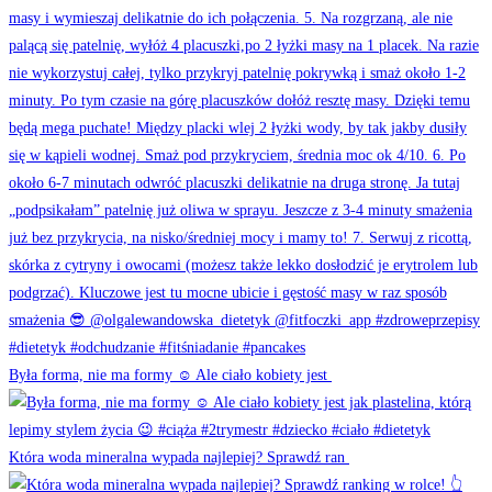
Była forma, nie ma formy ☺️ Ale ciało kobiety jest
Która woda mineralna wypada najlepiej? Sprawdź ran