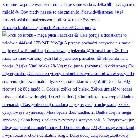
Krok po kroku - mega puch Pancakes 🥞 Cała porcja