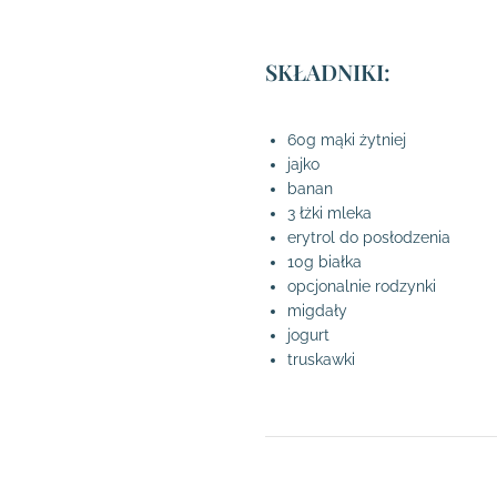
SKŁADNIKI:
60g mąki żytniej
jajko
banan
3 łżki mleka
erytrol do posłodzenia
10g białka
opcjonalnie rodzynki
migdały
jogurt
truskawki