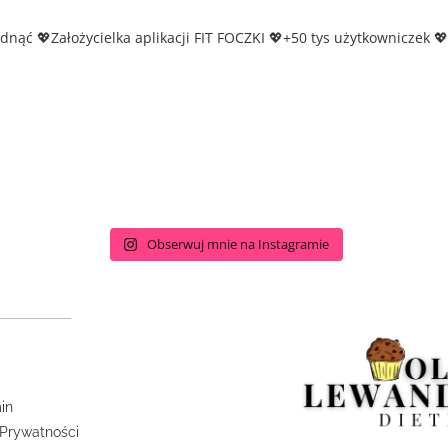
udnąć
💖Założycielka aplikacji FIT FOCZKI
💖+50 tys użytkowniczek
💖
Obserwuj mnie na Instagramie
in
 Prywatności