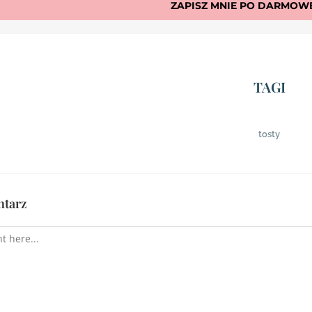
ZAPISZ MNIE PO DARMOWE
TAGI
tosty
ntarz