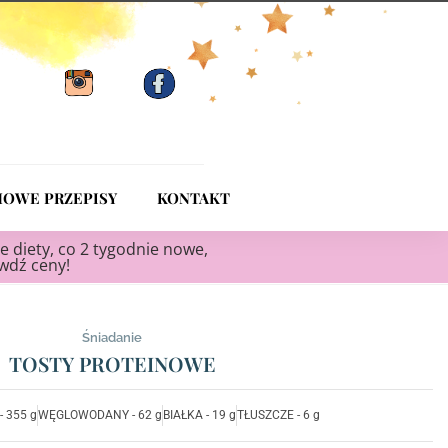
OWE PRZEPISY
KONTAKT
e diety, co 2 tygodnie nowe,
awdź ceny!
Śniadanie
TOSTY PROTEINOWE
- 355 g
WĘGLOWODANY - 62 g
BIAŁKA - 19 g
TŁUSZCZE - 6 g