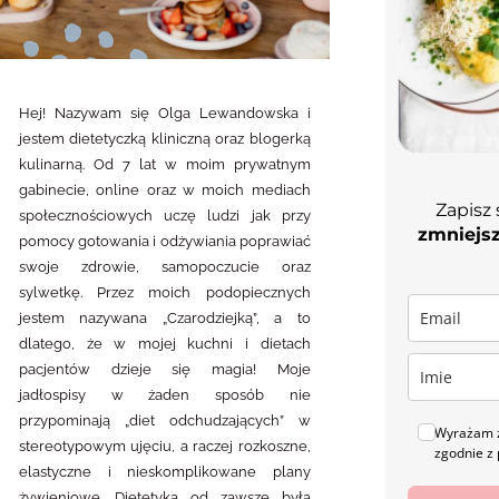
Hej! Nazywam się Olga Lewandowska i
jestem dietetyczką kliniczną oraz blogerką
kulinarną. Od 7 lat w moim prywatnym
gabinecie, online oraz w moich mediach
Zapisz 
społecznościowych uczę ludzi jak przy
zmniejsz
pomocy gotowania i odżywiania poprawiać
swoje zdrowie, samopoczucie oraz
sylwetkę. Przez moich podopiecznych
jestem nazywana „Czarodziejką”, a to
dlatego, że w mojej kuchni i dietach
pacjentów dzieje się magia! Moje
jadłospisy w żaden sposób nie
przypominają „diet odchudzających” w
Wyrażam z
stereotypowym ujęciu, a raczej rozkoszne,
zgodnie z 
elastyczne i nieskomplikowane plany
żywieniowe. Dietetyka od zawsze była