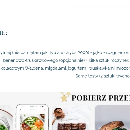
E:
ytniej (nie pamiętam jaki typ ale chyba 2000) + jajko + rozgnieciony
bananowo-truskawkowego (opcjonalnie) + kilka sztuk rodzynek
ekoladowym Waldena, migdalami, jogurtem i truskawkami mroz
Same tosty (2 sztuki wycho