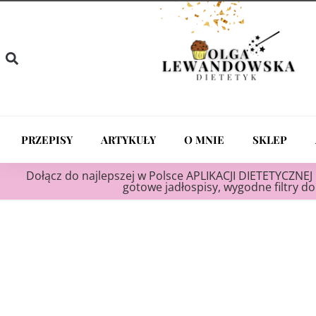
PRZEPISY
ARTYKUŁY
O MNIE
SKLEP
Dołącz do najlepszej w Polsce APLIKACJI DIETETYCZNEJ 
gotowe jadłospisy, wygodne filtry do 