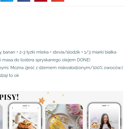
 banan + 2-3 łyżki mleka + stevia/slodzik + 1/3 miarki białka
 i masa do tostera spryskanego olejem DONE!
onymi. Można zjeść z dżemem niskosłodzonym/100% owoców;)
dzą) to ok