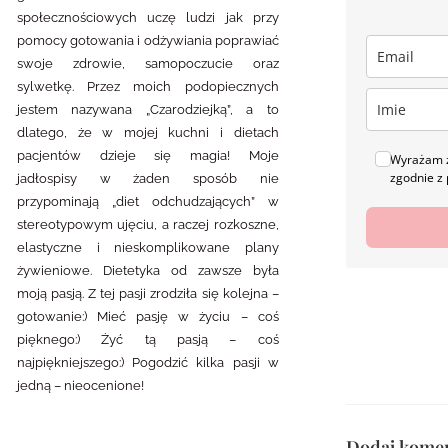
społecznościowych uczę ludzi jak przy
pomocy gotowania i odżywiania poprawiać
swoje zdrowie, samopoczucie oraz
sylwetkę. Przez moich podopiecznych
jestem nazywana „Czarodziejką”, a to
dlatego, że w mojej kuchni i dietach
pacjentów dzieje się magia! Moje
Wyrażam z
zgodnie z 
jadłospisy w żaden sposób nie
przypominają „diet odchudzających” w
stereotypowym ujęciu, a raczej rozkoszne,
elastyczne i nieskomplikowane plany
żywieniowe. Dietetyka od zawsze była
moją pasją. Z tej pasji zrodziła się kolejna –
gotowanie:) Mieć pasję w życiu – coś
pięknego:) Żyć tą pasją – coś
najpiękniejszego:) Pogodzić kilka pasji w
jedną – nieocenione!
Dodaj kome