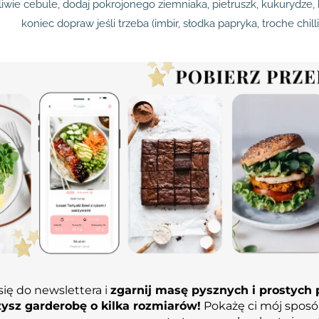
liwie cebule, dodaj pokrojonego ziemniaka, pietruszk, kukurydze,
koniec dopraw jeśli trzeba (imbir, słodka papryka, troche chill
się do newslettera i
zgarnij masę pysznych i prostych p
ysz garderobę o kilka rozmiarów!
Pokażę ci mój sposó