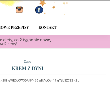
OWE PRZEPISY
KONTAKT
e diety, co 2 tygodnie nowe,
awdź ceny!
Zupy
KREM Z DYNI
- 288 g
WĘGLOWODANY - 65 g
BIAŁKA - 11 g
TŁUSZCZE - 2 g