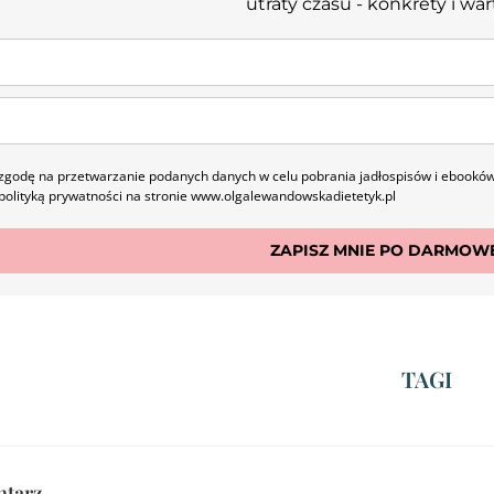
utraty czasu - konkrety i war
godę na przetwarzanie podanych danych w celu pobrania jadłospisów i ebooków
polityką prywatności na stronie www.olgalewandowskadietetyk.pl
ZAPISZ MNIE PO DARMOWE
TAGI
ntarz