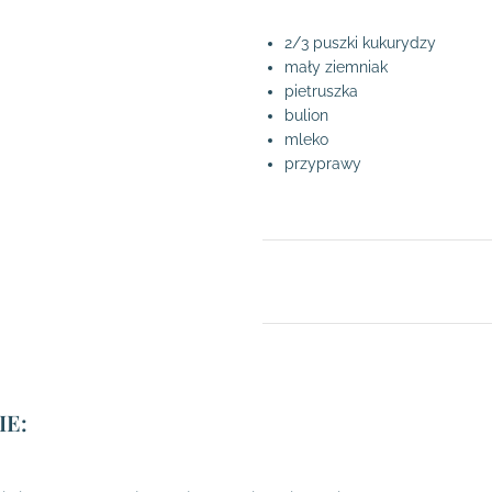
2/3 puszki kukurydzy
mały ziemniak
pietruszka
bulion
mleko
przyprawy
E: