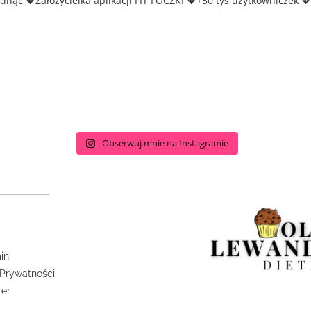
udnąć
💖Założycielka aplikacji FIT FOCZKI
💖+50 tys użytkowniczek
💖
Obserwuj mnie na Instagramie
in
 Prywatności
ter