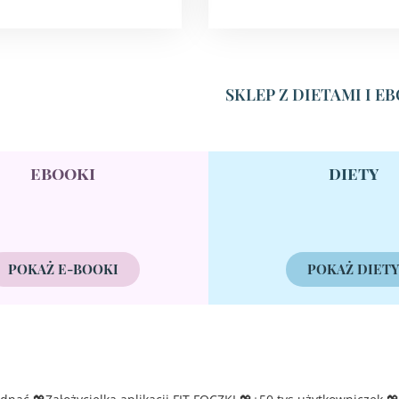
SKLEP Z DIETAMI I 
ebooki
diety
POKAŻ E-BOOKI
POKAŻ DIET