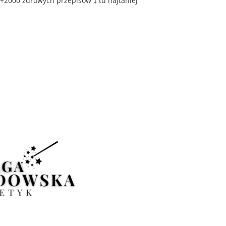
+2000 zdrowych przepisów ⤵️ tu najtaniej