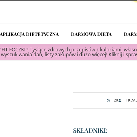
APLIKACJA DIETETYCZNA
DARMOWA DIETA
DARM
"FIT FOCZKI"! Tysiące zdrowych przepisów z kaloriami, własn
wyszukiwania dań, listy zakupów i dużo więcej! Kliknij i spr
20
1
KCAL 
SKŁADNIKI: