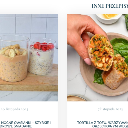
INNE PRZEPIS
20 listopada 2023
7 listopada 2023
 NOCNE OWSIANKI – SZYBKIE I
TORTILLA Z TOFU, WARZYWAM
DROWE ŚNIADANIE
ORZECHOWYM WEG