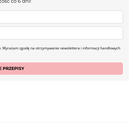
tość co 6 dni!
. Wyrażam zgodę na otrzymywanie newslettera i informacji handlowych
 PRZEPISY