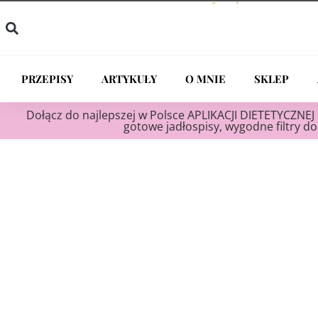
PRZEPISY
ARTYKUŁY
O MNIE
SKLEP
Dołącz do najlepszej w Polsce APLIKACJI DIETETYCZNEJ 
gotowe jadłospisy, wygodne filtry do 