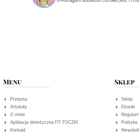
🩷Pomagam kobietom zdrowo jeść i ch
Menu
Sklep
Przepisy
Sklep
Artykuły
Ebooki
O mnie
Regulam
Aplikacja dietetyczna FIT FOCZKI
Polityka
Kontakt
Newslet