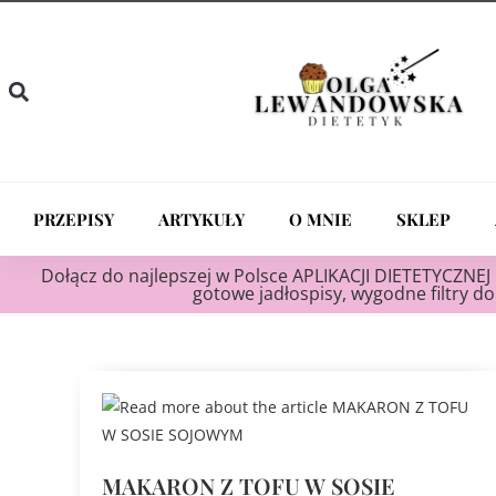
PRZEPISY
ARTYKUŁY
O MNIE
SKLEP
Dołącz do najlepszej w Polsce APLIKACJI DIETETYCZNEJ 
gotowe jadłospisy, wygodne filtry do 
MAKARON Z TOFU W SOSIE