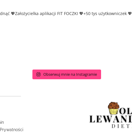
udnąć
💖Założycielka aplikacji FIT FOCZKI
💖+50 tys użytkowniczek
💖
Obserwuj mnie na Instagramie
in
 Prywatności