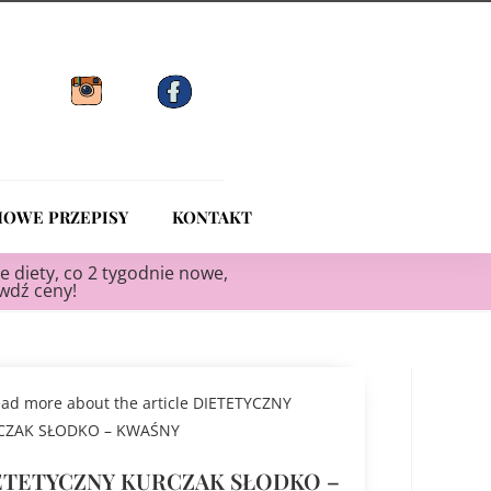
OWE PRZEPISY
KONTAKT
e diety, co 2 tygodnie nowe,
awdź ceny!
ETETYCZNY KURCZAK SŁODKO –