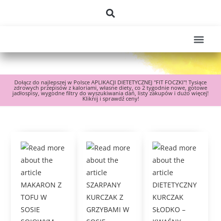
Dołącz do najlepszej w Polsce APLIKACJI DIETETYCZNEJ "FIT FOCZKI"! Tysiące
zdrowych przepisów z kaloriami, własne diety, co 2 tygodnie nowe, gotowe
jadłospisy, wygodne filtry do wyszukiwania dań, listy zakupów i dużo więcej!
Kliknij i sprawdź ceny!