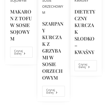
MAKARO
DIETETY
N Z TOFU
CZNY
SZARPAN
W SOSIE
KURCZA
Y
SOJOWY
K
KURCZA
M
SŁODKO
K Z
–
GRZYBA
KWAŚNY
Czytaj
Dalej
MI W
SOSIE
Czytaj
Dalej
ORZECH
OWYM
Czytaj
Dalej