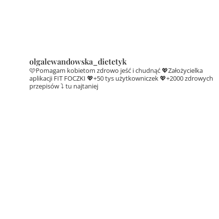
olgalewandowska_dietetyk
🩷Pomagam kobietom zdrowo jeść i chudnąć
💖Założycielka
aplikacji FIT FOCZKI
💖+50 tys użytkowniczek
💖+2000 zdrowych
przepisów ⤵️ tu najtaniej