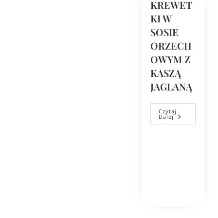
KREWET
KI W
SOSIE
ORZECH
OWYM Z
KASZĄ
JAGLANĄ
Czytaj
Dalej