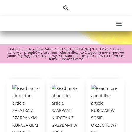
Dołącz do najlepszej w Polsce APLIKACJI DIETETYCZNEJ "FIT FOCZKI"! Tysiące
zdrowych przepisów z kaloriami, własne diety, co 2 tygodnie nowe, gotowe
jadłospisy, wygodne filtry do wyszukiwania dań, listy zakupów i dużo więcej!
Kliknij i sprawdź ceny!