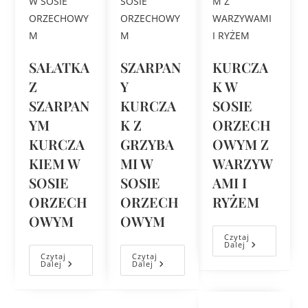
SAŁATKA
SZARPAN
KURCZA
Z
Y
K W
SZARPAN
KURCZA
SOSIE
YM
K Z
ORZECH
KURCZA
GRZYBA
OWYM Z
KIEM W
MI W
WARZYW
SOSIE
SOSIE
AMI I
ORZECH
ORZECH
RYŻEM
OWYM
OWYM
Czytaj
Dalej
Czytaj
Czytaj
Dalej
Dalej