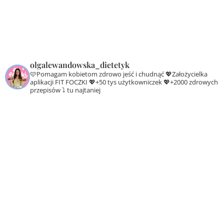
olgalewandowska_dietetyk
🩷Pomagam kobietom zdrowo jeść i chudnąć
💖Założycielka
aplikacji FIT FOCZKI
💖+50 tys użytkowniczek
💖+2000 zdrowych
przepisów ⤵️ tu najtaniej