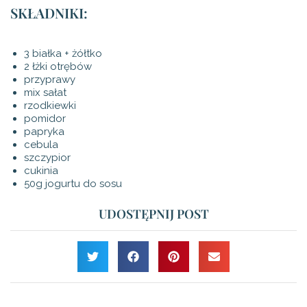
SKŁADNIKI:
3 białka + żółtko
2 łżki otrębów
przyprawy
mix sałat
rzodkiewki
pomidor
papryka
cebula
szczypior
cukinia
50g jogurtu do sosu
UDOSTĘPNIJ POST