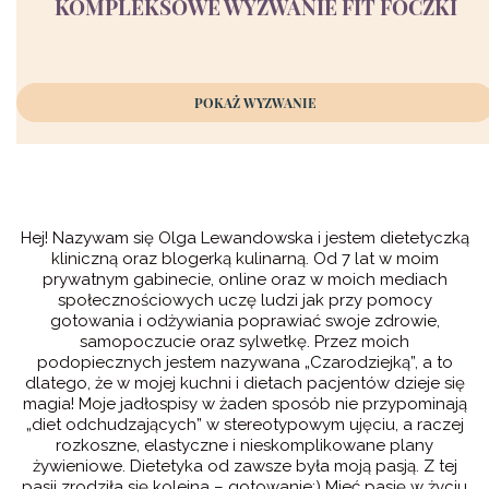
KOMPLEKSOWE WYZWANIE FIT FOCZKI
POKAŻ WYZWANIE
Hej! Nazywam się Olga Lewandowska i jestem dietetyczką
kliniczną oraz blogerką kulinarną. Od 7 lat w moim
prywatnym gabinecie, online oraz w moich mediach
społecznościowych uczę ludzi jak przy pomocy
gotowania i odżywiania poprawiać swoje zdrowie,
samopoczucie oraz sylwetkę. Przez moich
podopiecznych jestem nazywana „Czarodziejką”, a to
dlatego, że w mojej kuchni i dietach pacjentów dzieje się
magia! Moje jadłospisy w żaden sposób nie przypominają
„diet odchudzających” w stereotypowym ujęciu, a raczej
rozkoszne, elastyczne i nieskomplikowane plany
żywieniowe. Dietetyka od zawsze była moją pasją. Z tej
pasji zrodziła się kolejna – gotowanie:) Mieć pasję w życiu