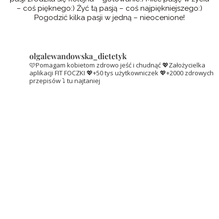
– coś pięknego:) Żyć tą pasją – coś najpiękniejszego:)
Pogodzić kilka pasji w jedną – nieocenione!
olgalewandowska_dietetyk
🩷Pomagam kobietom zdrowo jeść i chudnąć
💖Założycielka
aplikacji FIT FOCZKI
💖+50 tys użytkowniczek
💖+2000 zdrowych
przepisów ⤵️ tu najtaniej