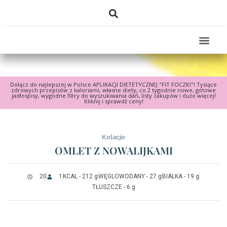
Dołącz do najlepszej w Polsce APLIKACJI DIETETYCZNEJ "FIT FOCZKI"! Tysiące
zdrowych przepisów z kaloriami, własne diety, co 2 tygodnie nowe, gotowe
jadłospisy, wygodne filtry do wyszukiwania dań, listy zakupów i dużo więcej!
Kliknij i sprawdź ceny!
Kolacje
OMLET Z NOWALIJKAMI
20
1
KCAL - 212 g
WĘGLOWODANY - 27 g
BIAŁKA - 19 g
TŁUSZCZE - 6 g