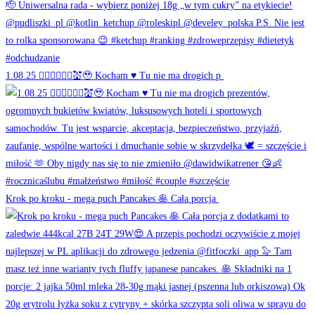
1.08.25 👰🏻‍♀️🤵🏻‍♂️💒🥹 Kocham ♥️ Tu nie ma drogich p
Krok po kroku - mega puch Pancakes 🥞 Cała porcja