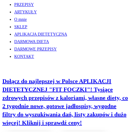
PRZEPISY
ARTYKUŁY
O mnie
SKLEP
APLIKACJA DIETETYCZNA
DARMOWA DIETA
DARMOWE PRZEPISY
KONTAKT
Dołącz do najlepszej w Polsce APLIKACJI
DIETETYCZNEJ "FIT FOCZKI"! Tysiące
zdrowych przepisów z kaloriami, własne diety, co
2 tygodnie nowe, gotowe jadłospisy, wygodne
filtry do wyszukiwania dań, listy zakupów i dużo
więcej! Kliknij i sprawdź ceny!