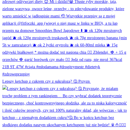
Lepszy ketchup z cukrem czy z sukralozą? 🤔 Przyzn