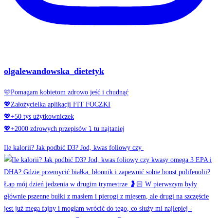
olgalewandowska_dietetyk
🩷Pomagam kobietom zdrowo jeść i chudnąć
💖Założycielka aplikacji FIT FOCZKI
💖+50 tys użytkowniczek
💖+2000 zdrowych przepisów ⤵️ tu najtaniej
Ile kalorii? Jak podbić D3? Jod, kwas foliowy czy