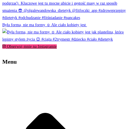
Była forma, nie ma formy ☺️ Ale ciało kobiety jest
Obserwuj mnie na Instagramie
Menu