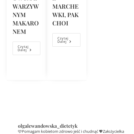
WARZYW
MARCHE
NYM
WKI, PAK
MAKARO
CHOI
NEM
Czytaj
Dalej
Czytaj
Dalej
olgalewandowska_dietetyk
🩷Pomagam kobietom zdrowo jeść i chudnąć
💖Założycielka