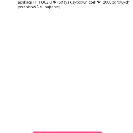
aplikacji FIT FOCZKI
💖+50 tys użytkowniczek
💖+2000 zdrowych
przepisów ⤵️ tu najtaniej