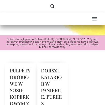
Dołącz do najlepszej w Polsce APLIKACJI DIETETYCZNEJ "FIT FOCZKI"! Tysiące
zdrowych przepisów z kaloriami, własne diety, co 2 tygodnie nowe, gotowe
jadłospisy, wygodne filtry do wyszukiwania dań, listy zakupów i dużo więcej!
Kliknij i sprawdź ceny!
PULPETY
DORSZ I
DROBIO
KALARIO
WE W
R W
SOSIE
PANIERC
KOPERK
E, PUREE
OWYM Z
Z