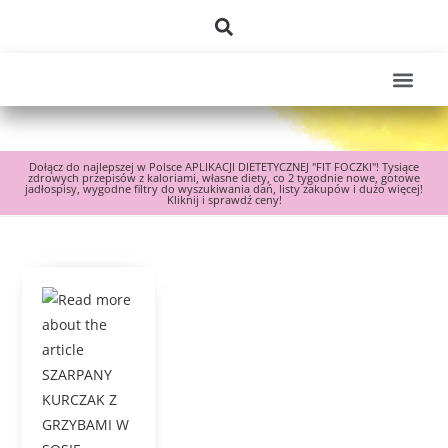
Dołącz do najlepszej w Polsce APLIKACJI DIETETYCZNEJ "FIT FOCZKI"! Tysiące
zdrowych przepisów z kaloriami, własne diety, co 2 tygodnie nowe, gotowe
jadłospisy, wygodne filtry do wyszukiwania dań, listy zakupów i dużo więcej!
Kliknij i sprawdź ceny!