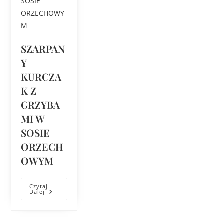
SZARPAN
Y
KURCZA
K Z
GRZYBA
MI W
SOSIE
ORZECH
OWYM
Czytaj
Dalej