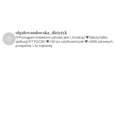
olgalewandowska_dietetyk
🩷Pomagam kobietom zdrowo jeść i chudnąć
💖Założycielka
aplikacji FIT FOCZKI
💖+50 tys użytkowniczek
💖+2000 zdrowych
przepisów ⤵️ tu najtaniej