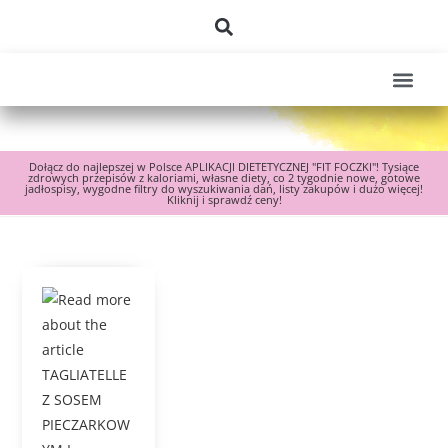
Dołącz do najlepszej w Polsce APLIKACJI DIETETYCZNEJ "FIT FOCZKI"! Tysiące
zdrowych przepisów z kaloriami, własne diety, co 2 tygodnie nowe, gotowe
jadłospisy, wygodne filtry do wyszukiwania dań, listy zakupów i dużo więcej!
Kliknij i sprawdź ceny!