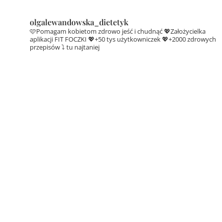
olgalewandowska_dietetyk
🩷Pomagam kobietom zdrowo jeść i chudnąć
💖Założycielka
aplikacji FIT FOCZKI
💖+50 tys użytkowniczek
💖+2000 zdrowych
przepisów ⤵️ tu najtaniej