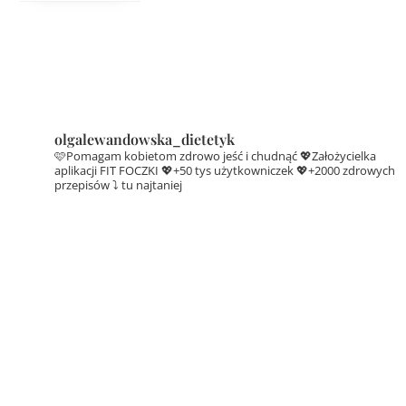
olgalewandowska_dietetyk
🩷Pomagam kobietom zdrowo jeść i chudnąć
💖Założycielka
aplikacji FIT FOCZKI
💖+50 tys użytkowniczek
💖+2000 zdrowych
przepisów ⤵️ tu najtaniej