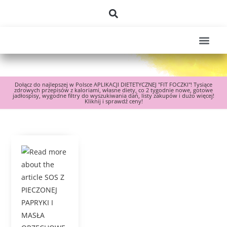
Dołącz do najlepszej w Polsce APLIKACJI DIETETYCZNEJ "FIT FOCZKI"! Tysiące
zdrowych przepisów z kaloriami, własne diety, co 2 tygodnie nowe, gotowe
jadłospisy, wygodne filtry do wyszukiwania dań, listy zakupów i dużo więcej!
Kliknij i sprawdź ceny!