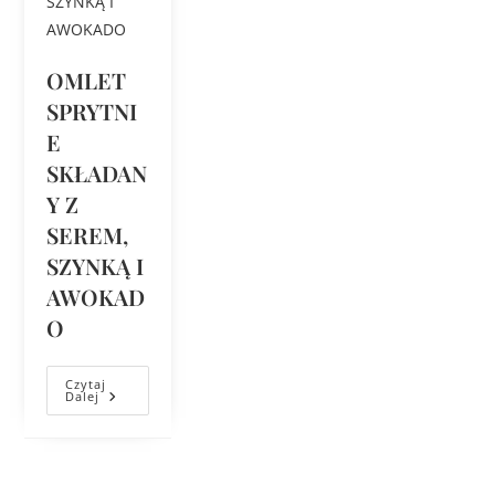
OMLET
SPRYTNI
E
SKŁADAN
Y Z
SEREM,
SZYNKĄ I
AWOKAD
O
Czytaj
Dalej