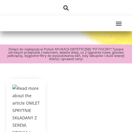
Dołącz do najlepszej w Polsce APLIKACJI DIETETYCZNEJ "FIT FOCZKI"! Tysiące
zdrowych przepisów z kaloriami, własne diety, co 2 tygodnie nowe, gotowe
jadłospisy, wygodne filtry do wyszukiwania dań, listy zakupów i dużo więcej!
Kliknij i sprawdź ceny!