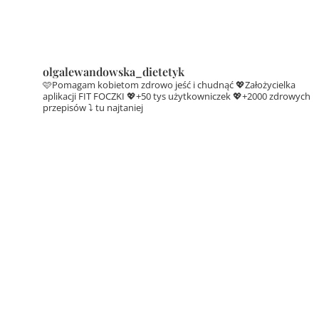
olgalewandowska_dietetyk
🩷Pomagam kobietom zdrowo jeść i chudnąć
💖Założycielka
aplikacji FIT FOCZKI
💖+50 tys użytkowniczek
💖+2000 zdrowych
przepisów ⤵️ tu najtaniej