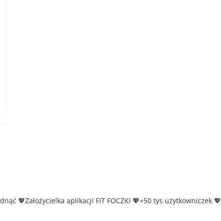
udnąć
💖Założycielka aplikacji FIT FOCZKI
💖+50 tys użytkowniczek
💖