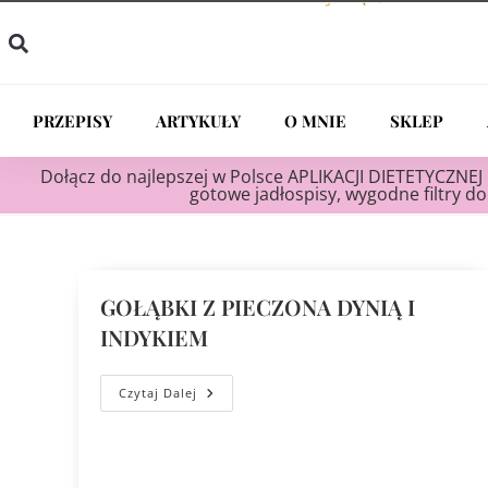
PRZEPISY
ARTYKUŁY
O MNIE
SKLEP
Dołącz do najlepszej w Polsce APLIKACJI DIETETYCZNEJ 
gotowe jadłospisy, wygodne filtry do 
GOŁĄBKI Z PIECZONA DYNIĄ I
INDYKIEM
Czytaj Dalej