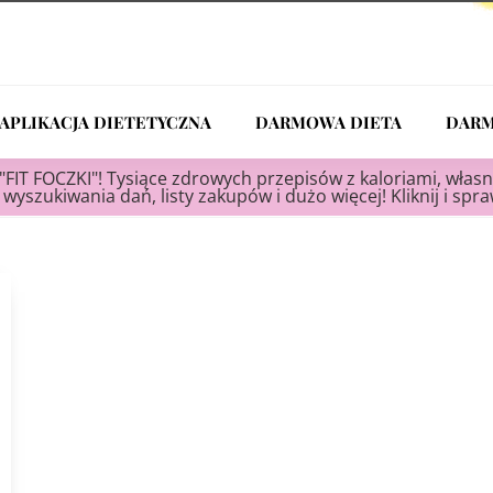
APLIKACJA DIETETYCZNA
DARMOWA DIETA
DARM
"FIT FOCZKI"! Tysiące zdrowych przepisów z kaloriami, własn
wyszukiwania dań, listy zakupów i dużo więcej! Kliknij i spr