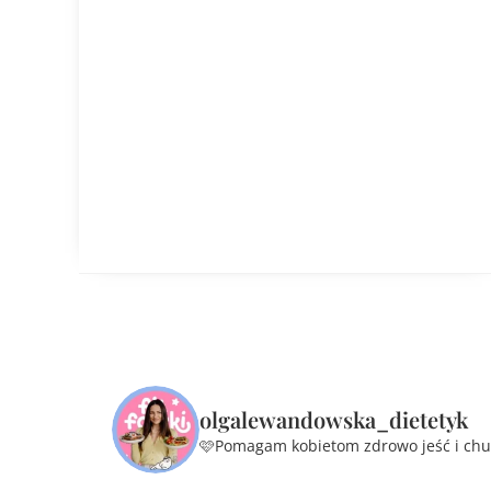
olgalewandowska_dietetyk
🩷Pomagam kobietom zdrowo jeść i ch