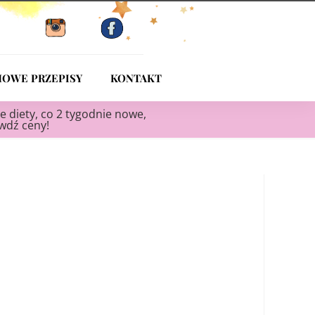
OWE PRZEPISY
KONTAKT
e diety, co 2 tygodnie nowe,
awdź ceny!