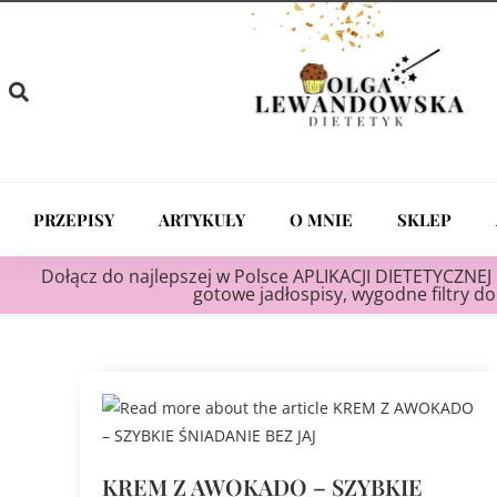
PRZEPISY
ARTYKUŁY
O MNIE
SKLEP
Dołącz do najlepszej w Polsce APLIKACJI DIETETYCZNEJ 
gotowe jadłospisy, wygodne filtry do 
KREM Z AWOKADO – SZYBKIE