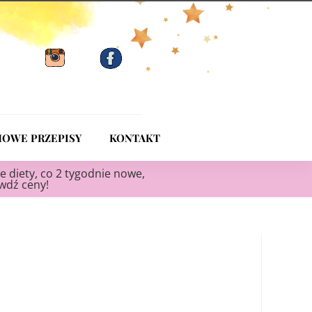
OWE PRZEPISY
KONTAKT
e diety, co 2 tygodnie nowe,
awdź ceny!