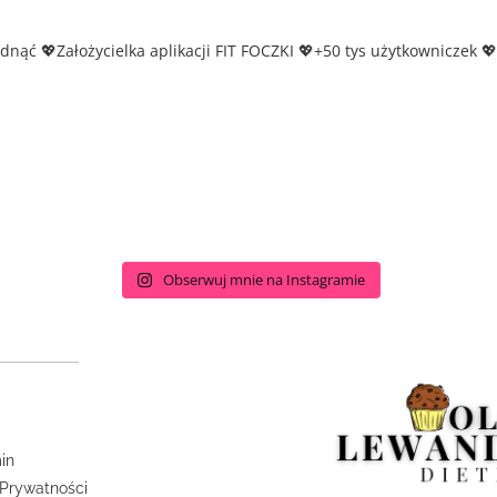
udnąć
💖Założycielka aplikacji FIT FOCZKI
💖+50 tys użytkowniczek
💖
Obserwuj mnie na Instagramie
in
 Prywatności