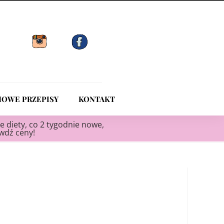
OWE PRZEPISY
KONTAKT
e diety, co 2 tygodnie nowe,
awdź ceny!