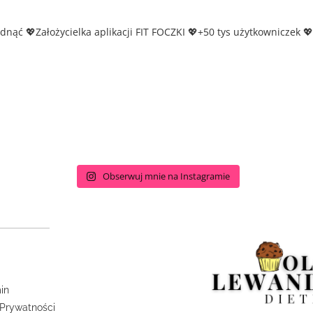
udnąć
💖Założycielka aplikacji FIT FOCZKI
💖+50 tys użytkowniczek
💖
Obserwuj mnie na Instagramie
in
 Prywatności