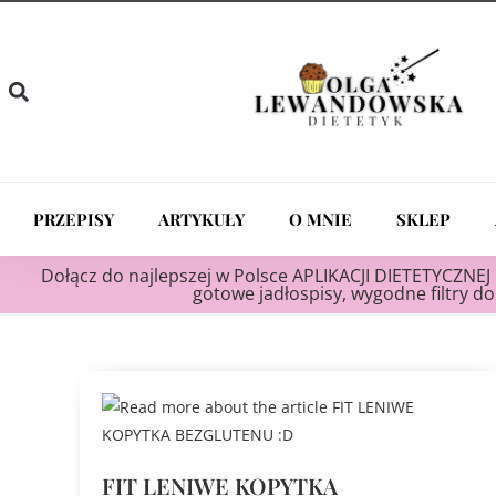
PRZEPISY
ARTYKUŁY
O MNIE
SKLEP
Dołącz do najlepszej w Polsce APLIKACJI DIETETYCZNEJ 
gotowe jadłospisy, wygodne filtry do 
FIT LENIWE KOPYTKA