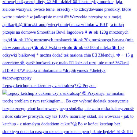
Lepszy ketchup z cukrem czy z sukralozą? 🤔 Przyzn