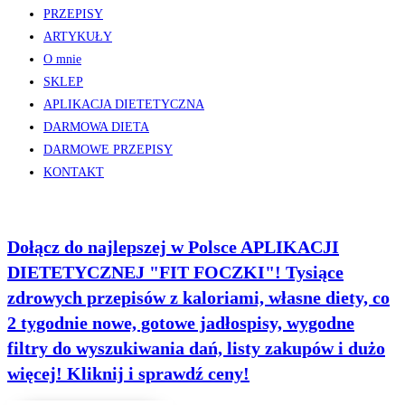
PRZEPISY
ARTYKUŁY
O mnie
SKLEP
APLIKACJA DIETETYCZNA
DARMOWA DIETA
DARMOWE PRZEPISY
KONTAKT
Dołącz do najlepszej w Polsce APLIKACJI
DIETETYCZNEJ "FIT FOCZKI"! Tysiące
zdrowych przepisów z kaloriami, własne diety, co
2 tygodnie nowe, gotowe jadłospisy, wygodne
filtry do wyszukiwania dań, listy zakupów i dużo
więcej! Kliknij i sprawdź ceny!