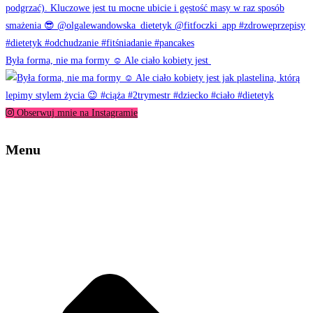
Była forma, nie ma formy ☺️ Ale ciało kobiety jest
Obserwuj mnie na Instagramie
Menu