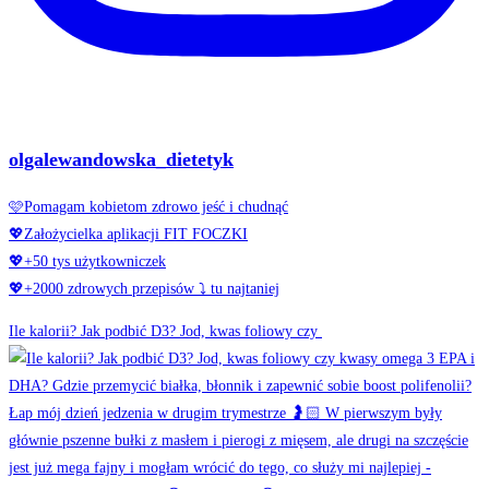
olgalewandowska_dietetyk
🩷Pomagam kobietom zdrowo jeść i chudnąć
💖Założycielka aplikacji FIT FOCZKI
💖+50 tys użytkowniczek
💖+2000 zdrowych przepisów ⤵️ tu najtaniej
Ile kalorii? Jak podbić D3? Jod, kwas foliowy czy