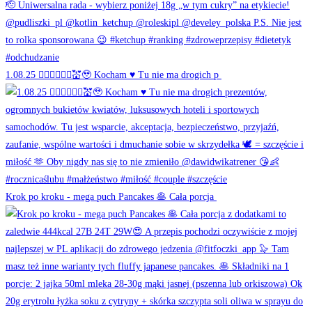
1.08.25 👰🏻‍♀️🤵🏻‍♂️💒🥹 Kocham ♥️ Tu nie ma drogich p
Krok po kroku - mega puch Pancakes 🥞 Cała porcja