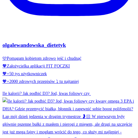
olgalewandowska_dietetyk
🩷Pomagam kobietom zdrowo jeść i chudnąć
💖Założycielka aplikacji FIT FOCZKI
💖+50 tys użytkowniczek
💖+2000 zdrowych przepisów ⤵️ tu najtaniej
Ile kalorii? Jak podbić D3? Jod, kwas foliowy czy