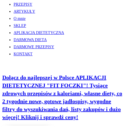
PRZEPISY
ARTYKUŁY
O mnie
SKLEP
APLIKACJA DIETETYCZNA
DARMOWA DIETA
DARMOWE PRZEPISY
KONTAKT
Dołącz do najlepszej w Polsce APLIKACJI
DIETETYCZNEJ "FIT FOCZKI"! Tysiące
zdrowych przepisów z kaloriami, własne diety, co
2 tygodnie nowe, gotowe jadłospisy, wygodne
filtry do wyszukiwania dań, listy zakupów i dużo
więcej! Kliknij i sprawdź ceny!