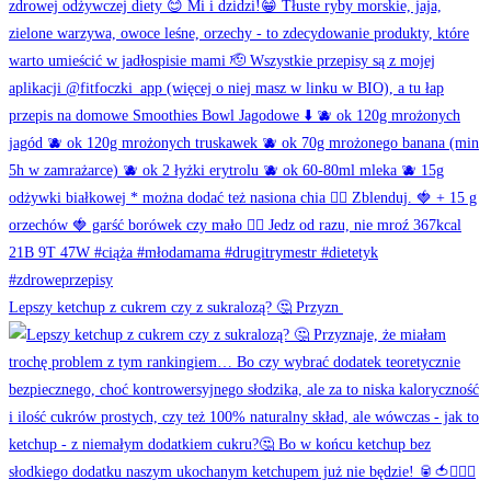
Lepszy ketchup z cukrem czy z sukralozą? 🤔 Przyzn