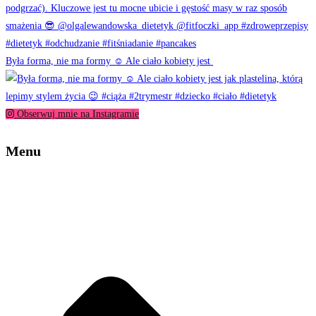
Była forma, nie ma formy ☺️ Ale ciało kobiety jest
Obserwuj mnie na Instagramie
Menu