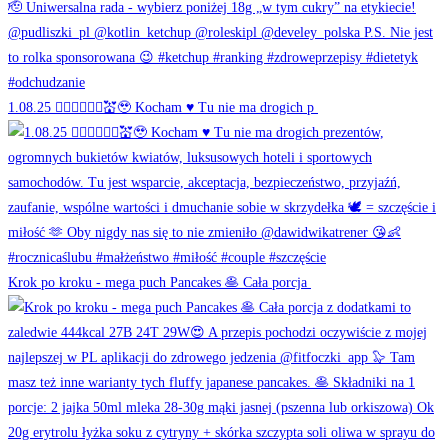
1.08.25 👰🏻‍♀️🤵🏻‍♂️💒🥹 Kocham ♥️ Tu nie ma drogich p
Krok po kroku - mega puch Pancakes 🥞 Cała porcja