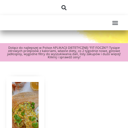
Dołącz do najlepszej w Polsce APLIKACJI DIETETYCZNEJ "FIT FOCZKI"! Tysiące
zdrowych przepisów z kaloriami, własne diety, co 2 tygodnie nowe, gotowe
jadłospisy, wygodne filtry do wyszukiwania dań, listy zakupów i dużo więcej!
Kliknij i sprawdź ceny!