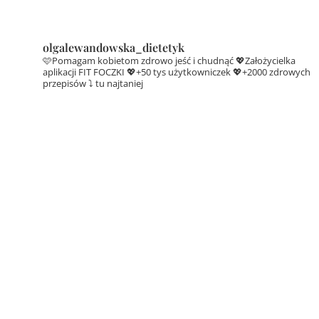
olgalewandowska_dietetyk
🩷Pomagam kobietom zdrowo jeść i chudnąć
💖Założycielka
aplikacji FIT FOCZKI
💖+50 tys użytkowniczek
💖+2000 zdrowych
przepisów ⤵️ tu najtaniej