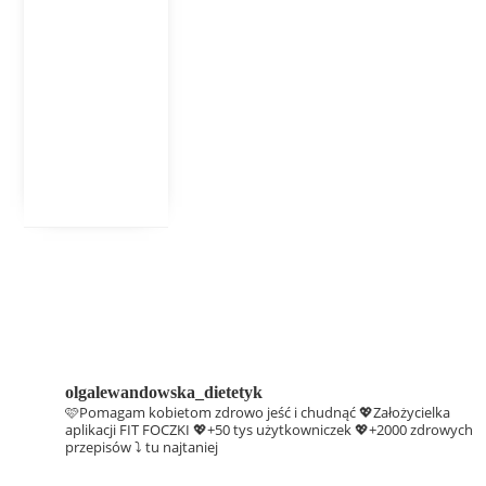
olgalewandowska_dietetyk
🩷Pomagam kobietom zdrowo jeść i chudnąć
💖Założycielka
aplikacji FIT FOCZKI
💖+50 tys użytkowniczek
💖+2000 zdrowych
przepisów ⤵️ tu najtaniej