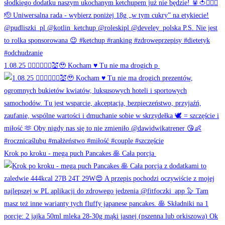
1.08.25 👰🏻‍♀️🤵🏻‍♂️💒🥹 Kocham ♥️ Tu nie ma drogich p
Krok po kroku - mega puch Pancakes 🥞 Cała porcja