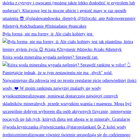
Była forma, nie ma formy ☺️ Ale ciało kobiety jest
Która woda mineralna wypada najlepiej? Sprawdź ran