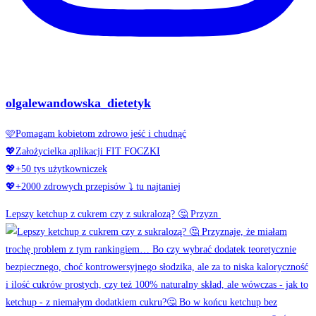
olgalewandowska_dietetyk
🩷Pomagam kobietom zdrowo jeść i chudnąć
💖Założycielka aplikacji FIT FOCZKI
💖+50 tys użytkowniczek
💖+2000 zdrowych przepisów ⤵️ tu najtaniej
Lepszy ketchup z cukrem czy z sukralozą? 🤔 Przyzn