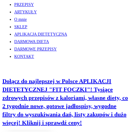
PRZEPISY
ARTYKUŁY
O mnie
SKLEP
APLIKACJA DIETETYCZNA
DARMOWA DIETA
DARMOWE PRZEPISY
KONTAKT
Dołącz do najlepszej w Polsce APLIKACJI
DIETETYCZNEJ "FIT FOCZKI"! Tysiące
zdrowych przepisów z kaloriami, własne diety, co
2 tygodnie nowe, gotowe jadłospisy, wygodne
filtry do wyszukiwania dań, listy zakupów i dużo
więcej! Kliknij i sprawdź ceny!