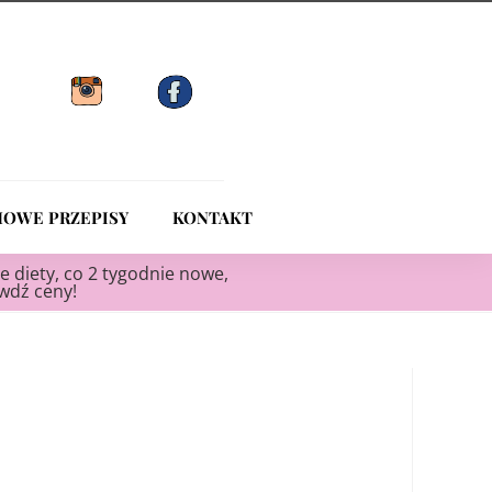
OWE PRZEPISY
KONTAKT
e diety, co 2 tygodnie nowe,
awdź ceny!