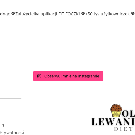
udnąć
💖Założycielka aplikacji FIT FOCZKI
💖+50 tys użytkowniczek
💖
Obserwuj mnie na Instagramie
in
 Prywatności