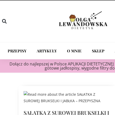
PRZEPISY
ARTYKUŁY
O MNIE
SKLEP
Dołącz do najlepszej w Polsce APLIKACJI DIETETYCZNEJ 
gotowe jadłospisy, wygodne filtry do 
SAŁATKA Z SUROWEJ BRUKSELKI I