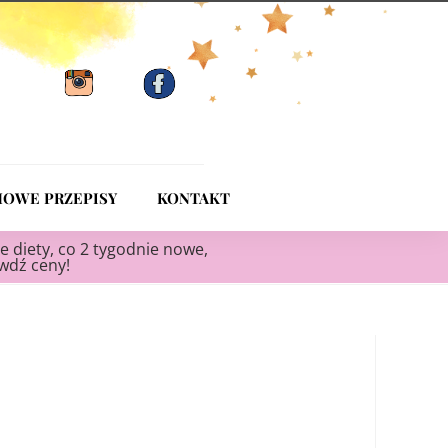
OWE PRZEPISY
KONTAKT
e diety, co 2 tygodnie nowe,
awdź ceny!