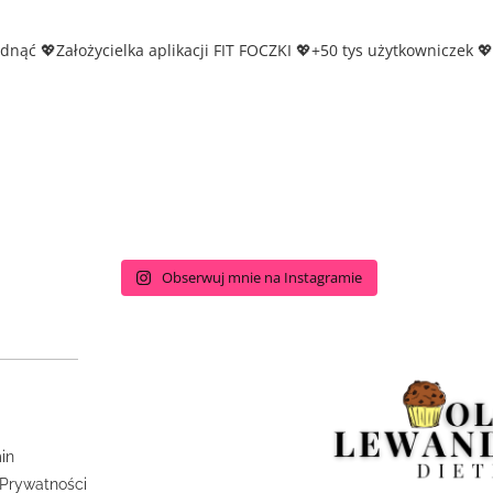
udnąć
💖Założycielka aplikacji FIT FOCZKI
💖+50 tys użytkowniczek
💖
Obserwuj mnie na Instagramie
in
 Prywatności