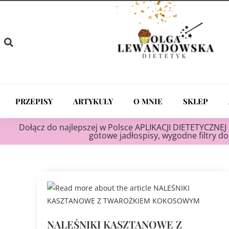
PRZEPISY
ARTYKUŁY
O MNIE
SKLEP
Dołącz do najlepszej w Polsce APLIKACJI DIETETYCZNEJ 
gotowe jadłospisy, wygodne filtry do 
NALEŚNIKI KASZTANOWE Z