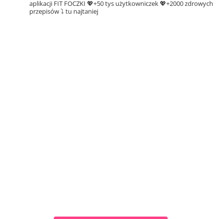
aplikacji FIT FOCZKI
💖+50 tys użytkowniczek
💖+2000 zdrowych
przepisów ⤵️ tu najtaniej