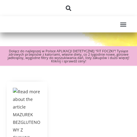
Dołącz do najlepszej w Polsce APLIKACJI DIETETYCZNEJ "FIT FOCZKI"! Tysiące
zdrowych przepisów z kaloriami, własne diety, co 2 tygodnie nowe, gotowe
jadłospisy, wygodne filtry do wyszukiwania dań, listy zakupów i dużo więcej!
Kliknij i sprawdź ceny!