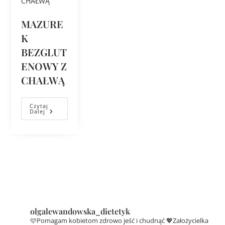
MAZURE
K
BEZGLUT
ENOWY Z
CHAŁWĄ
Czytaj
Dalej
olgalewandowska_dietetyk
🩷Pomagam kobietom zdrowo jeść i chudnąć
💖Założycielka